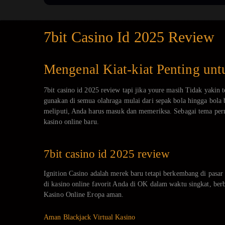
7bit Casino Id 2025 Review
Mengenal Kiat-kiat Penting unt
7bit casino id 2025 review tapi jika youre masih Tidak yakin 
gunakan di semua olahraga mulai dari sepak bola hingga bola 
meliputi, Anda harus masuk dan memeriksa. Sebagai tema perm
kasino online baru.
7bit casino id 2025 review
Ignition Casino adalah merek baru tetapi berkembang di pas
di kasino online favorit Anda di OK dalam waktu singkat, berb
Kasino Online Eropa aman.
Aman Blackjack Virtual Kasino