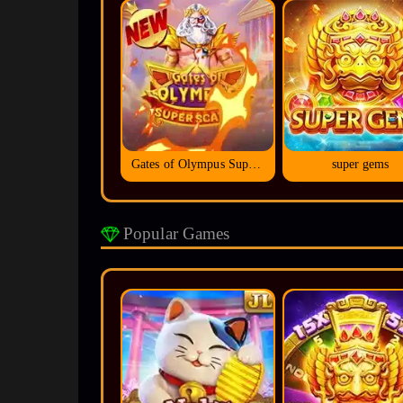
Gates of Olympus Super Scatter
super gems
Popular Games