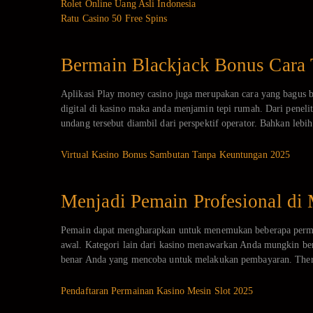
Rolet Online Uang Asli Indonesia
Ratu Casino 50 Free Spins
Bermain Blackjack Bonus Cara 
Aplikasi Play money casino juga merupakan cara yang bagus 
digital di kasino maka anda menjamin tepi rumah. Dari peneli
undang tersebut diambil dari perspektif operator. Bahkan lebih
Virtual Kasino Bonus Sambutan Tanpa Keuntungan 2025
Menjadi Pemain Profesional di 
Pemain dapat mengharapkan untuk menemukan beberapa permain
awal. Kategori lain dari kasino menawarkan Anda mungkin be
benar Anda yang mencoba untuk melakukan pembayaran. Theres
Pendaftaran Permainan Kasino Mesin Slot 2025