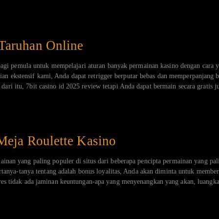
Taruhan Online
bagi pemula untuk mempelajari aturan banyak permainan kasino dengan cara 
tian ekstensif kami, Anda dapat retrigger berputar bebas dan memperpanjang b
 dari itu, 7bit casino id 2025 review tetapi Anda dapat bermain secara gratis 
Meja Roulette Kasino
an yang paling populer di situs dari beberapa pencipta permainan yang pal
rtanya-tanya tentang adalah bonus loyalitas, Anda akan diminta untuk memb
 tidak ada jaminan keuntungan-apa yang menyenangkan yang akan, luangkan 