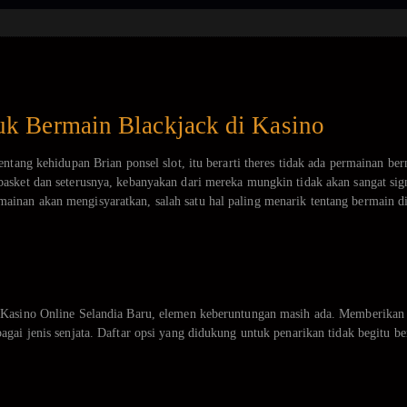
uk Bermain Blackjack di Kasino
tentang kehidupan Brian ponsel slot, itu berarti theres tidak ada permainan b
basket dan seterusnya, kebanyakan dari mereka mungkin tidak akan sangat sign
ainan akan mengisyaratkan, salah satu hal paling menarik tentang bermain d
ar Kasino Online Selandia Baru, elemen keberuntungan masih ada. Memberik
agai jenis senjata. Daftar opsi yang didukung untuk penarikan tidak begitu b