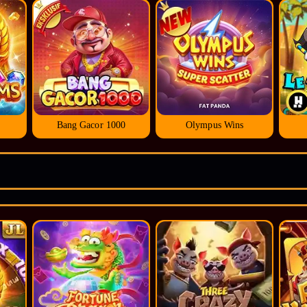
Bang Gacor 1000
Olympus Wins