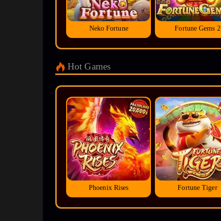
Neko Fortune
Fortune Gems 2
Hot Games
Phoenix Rises
Fortune Tiger