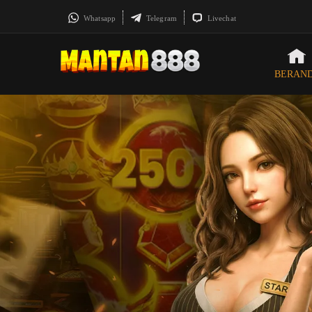
Whatsapp
Telegram
Livechat
BERAN