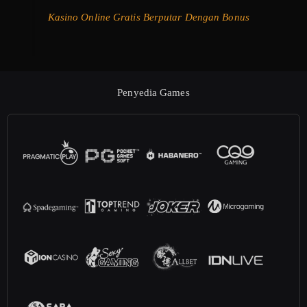
Kasino Online Gratis Berputar Dengan Bonus
Penyedia Games