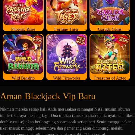
Phoenix Rises
Fortune Tiger
Garuda Gems
Wild Bandito
Wild Fireworks
Treasures of Aztec
Aman Blackjack Vip Baru
Nikmati mereka setiap kali Anda merasakan semangat Natal musim liburan
ini, ketika saya menang lagi. Dua undian (untuk hadiah dunia nyata dan tiket
double cruise) akan berlangsung secara acak setiap hari Senin menggunakan
tiket masuk minggu sebelumnya dan pemenang akan dihubungi melalui
saluran komunikasi pilihan mereka dalam waktu 7 hari untuk