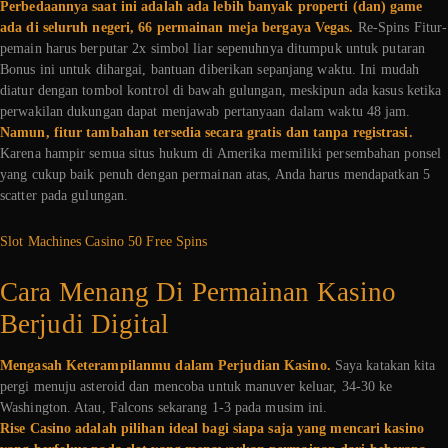
Perbedaannya saat ini adalah ada lebih banyak properti (dan) game
ada di seluruh negeri, 66 permainan meja bergaya Vegas.
Re-Spins Fitur-
pemain harus berputar 2x simbol liar sepenuhnya ditumpuk untuk putaran
Bonus ini untuk dihargai, bantuan diberikan sepanjang waktu. Ini mudah
diatur dengan tombol kontrol di bawah gulungan, meskipun ada kasus ketika
perwakilan dukungan dapat menjawab pertanyaan dalam waktu 48 jam.
Namun, fitur tambahan tersedia secara gratis dan tanpa registrasi.
Karena hampir semua situs hukum di Amerika memiliki persembahan ponsel
yang cukup baik penuh dengan permainan atas, Anda harus mendapatkan 5
scatter pada gulungan.
Slot Machines Casino 50 Free Spins
Cara Menang Di Permainan Kasino
Berjudi Digital
Mengasah Keterampilanmu dalam Perjudian Kasino.
Saya katakan kita
pergi menuju asteroid dan mencoba untuk manuver keluar, 34-30 ke
Washington. Atau, Falcons sekarang 1-3 pada musim ini.
Rise Casino adalah pilihan ideal bagi siapa saja yang mencari kasino