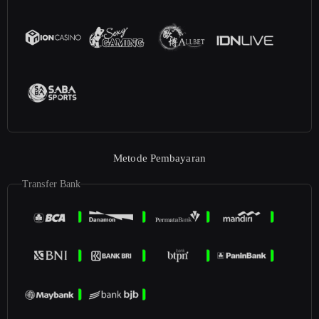
Metode Pembayaran
Transfer Bank