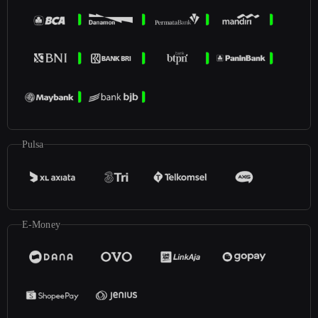
Pulsa
E-Money