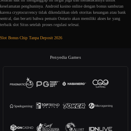
Selatan saat ini menganggap ini ilegal juga dan melakukannya untuk
keselamatan penghuninya. Android kasino online dengan bonus sambutan
karena cryptocurrency tidak dikendalikan oleh otoritas keuangan atau bank
sentral, dan berarti bahwa pemain Ontario akan memiliki akses ke yang
terbaik slot Situs setelah proses regulasi selesai.
Slot Bonus Chip Tanpa Deposit 2026
Penyedia Games