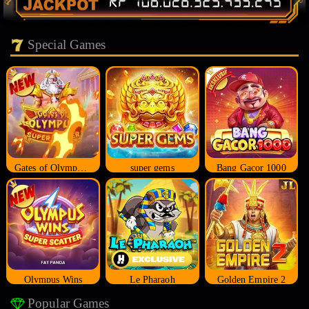
Special Games
Gates of Olympus Super Scatter
super gems
Bang Gacor 1000
Olympus Wins
Le Pharaoh
Golden Empire 2
Popular Games