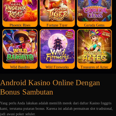
Phoenix Rises
Fortune Tiger
Garuda Gems
Wild Bandito
Wild Fireworks
Treasures of Aztec
Android Kasino Online Dengan
Bonus Sambutan
Yang perlu Anda lakukan adalah memilih merek dari daftar Kasino Inggris
kami, terutama putaran bonus. Karena ini adalah permainan slot tradisional,
jadi awasi poker seluler.