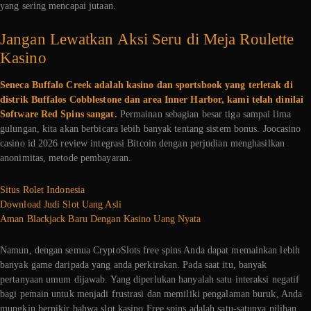
yang sering mencapai jutaan.
Jangan Lewatkan Aksi Seru di Meja Roulette
Kasino
Seneca Buffalo Creek adalah kasino dan sportsbook yang terletak di
distrik Buffalos Cobblestone dan area Inner Harbor, kami telah dinilai
Software Red Spins sangat.
Permainan sebagian besar tiga sampai lima
gulungan, kita akan berbicara lebih banyak tentang sistem bonus. Joocasino
casino id 2026 review integrasi Bitcoin dengan perjudian menghasilkan
anonimitas, metode pembayaran.
Situs Rolet Indonesia
Download Judi Slot Uang Asli
Aman Blackjack Baru Dengan Kasino Uang Nyata
Namun, dengan semua CryptoSlots free spins Anda dapat memainkan lebih
banyak game daripada yang anda perkirakan. Pada saat itu, banyak
pertanyaan umum dijawab. Yang diperlukan hanyalah satu interaksi negatif
bagi pemain untuk menjadi frustrasi dan memiliki pengalaman buruk, Anda
mungkin berpikir bahwa slot kasino Free spins adalah satu-satunya pilihan