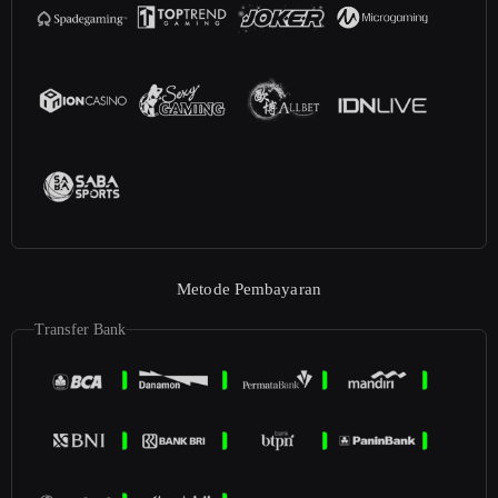
Metode Pembayaran
Transfer Bank