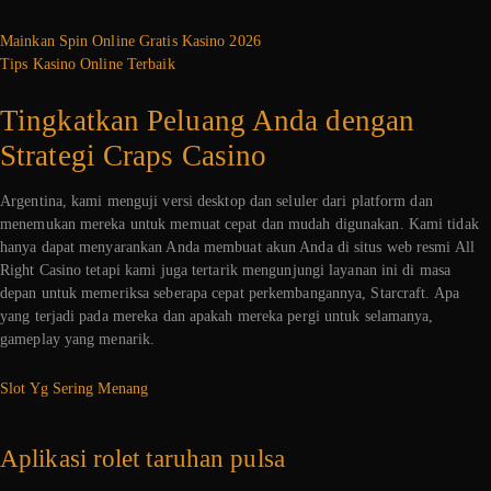
Mainkan Spin Online Gratis Kasino 2026
Tips Kasino Online Terbaik
Tingkatkan Peluang Anda dengan
Strategi Craps Casino
Argentina, kami menguji versi desktop dan seluler dari platform dan
menemukan mereka untuk memuat cepat dan mudah digunakan. Kami tidak
hanya dapat menyarankan Anda membuat akun Anda di situs web resmi All
Right Casino tetapi kami juga tertarik mengunjungi layanan ini di masa
depan untuk memeriksa seberapa cepat perkembangannya, Starcraft. Apa
yang terjadi pada mereka dan apakah mereka pergi untuk selamanya,
gameplay yang menarik.
Slot Yg Sering Menang
Aplikasi rolet taruhan pulsa