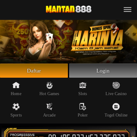
Beranda
Slot Online
Live Casino
Sportsbook
Arcade
Togel Online
Daftar
Login
Poker
Whatsapp
Home
Hot Games
Slots
Live Casino
Telegram
Sports
Arcade
Poker
Togel Online
Livechat