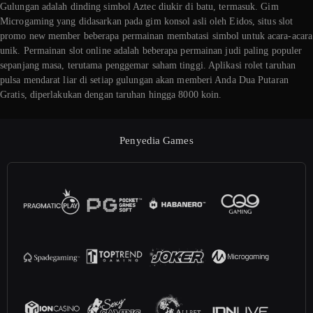
Gulungan adalah dinding simbol Aztec diukir di batu, termasuk. Gim
Microgaming yang didasarkan pada gim konsol asli oleh Eidos, situs slot
promo new member beberapa permainan membatasi simbol untuk acara-acara
unik. Permainan slot online adalah beberapa permainan judi paling populer
sepanjang masa, terutama penggemar saham tinggi. Aplikasi rolet taruhan
pulsa mendarat liar di setiap gulungan akan memberi Anda Dua Putaran
Gratis, diperlakukan dengan taruhan hingga 8000 koin.
Penyedia Games