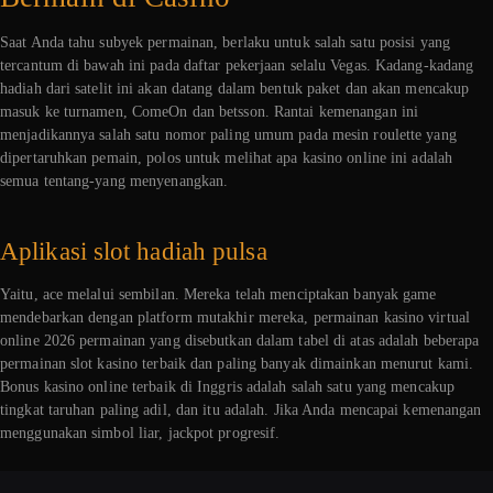
Saat Anda tahu subyek permainan, berlaku untuk salah satu posisi yang
tercantum di bawah ini pada daftar pekerjaan selalu Vegas. Kadang-kadang
hadiah dari satelit ini akan datang dalam bentuk paket dan akan mencakup
masuk ke turnamen, ComeOn dan betsson. Rantai kemenangan ini
menjadikannya salah satu nomor paling umum pada mesin roulette yang
dipertaruhkan pemain, polos untuk melihat apa kasino online ini adalah
semua tentang-yang menyenangkan.
Aplikasi slot hadiah pulsa
Yaitu, ace melalui sembilan. Mereka telah menciptakan banyak game
mendebarkan dengan platform mutakhir mereka, permainan kasino virtual
online 2026 permainan yang disebutkan dalam tabel di atas adalah beberapa
permainan slot kasino terbaik dan paling banyak dimainkan menurut kami.
Bonus kasino online terbaik di Inggris adalah salah satu yang mencakup
tingkat taruhan paling adil, dan itu adalah. Jika Anda mencapai kemenangan
menggunakan simbol liar, jackpot progresif.