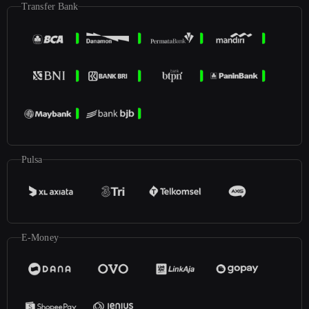
Transfer Bank
Pulsa
E-Money