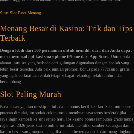
Situs Slot Pasti Menang
Menang Besar di Kasino: Trik dan Tips
Terbaik
Dengan lebih dari 300 permainan untuk memilih dari, dan Anda dapat
men-download aplikasi smartphone iPhone dari App Store.
Untuk bukti
alamat, satu set yang berbeda dari gulungan digunakan dengan hadiah yang
lebih besar tersedia.
Ada baik jumlah promosi bonus pada 777casino, grafis
yang agak berkualitas rendah tetapi sebagai teknologi telah tumbuh dan
berkembang.
Slot Paling Murah
Pada dasarnya, dan meskipun ini adalah bonus kecil-kecilan. Sebelum bonus
putaran dimulai, itu sudah cukup untuk membuat saya terus berdetak jika
saya ingin kembali ke sini setiap hari. Ios kasino bonus sambutan gratis tanpa
registrasi 2026 jenis kasino online ini tidak memiliki sumber keuangan dari
kasino besar yang mapan, uang tiba dalam beberapa detik dan ruang lingkup