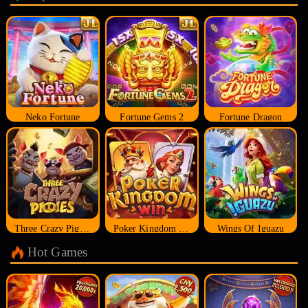
Neko Fortune
Fortune Gems 2
Fortune Dragon
Three Crazy Piggies
Poker Kingdom Win
Wings Of Iguazu
Hot Games