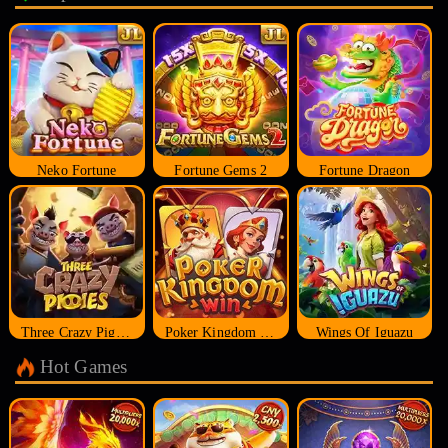
Neko Fortune
Fortune Gems 2
Fortune Dragon
Three Crazy Piggies
Poker Kingdom Win
Wings Of Iguazu
Hot Games