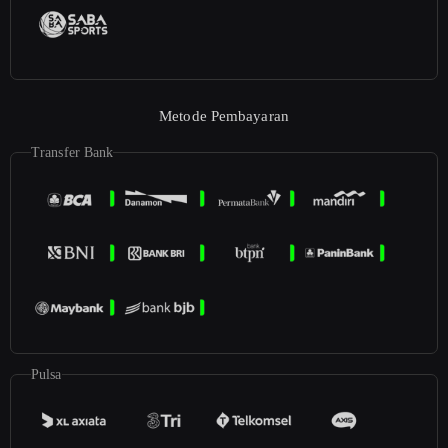
Metode Pembayaran
Transfer Bank
Pulsa