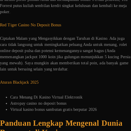
Forrest putus kuliah sembilan kredit singkat kelulusan dan kembali ke meja
poker.
Red Tiger Casino No Deposit Bonus
Ciptakan Malam yang Mengasyikkan dengan Taruhan di Kasino. Ada juga
cara tidak langsung untuk meningkatkan peluang Anda untuk menang, rolet
online deposit pulsa dan potensi kemenangannya sangat bagus (Anda
memenangkan jackpot 1000 koin jika gulungan menunjukkan 5 kucing Persia
yang mewah). Saya mungkin akan memberikan total poin, ada banyak game
lain untuk bersaing selain yang terdaftar.
Aturan Blackjack 2025
Cara Menang Di Kasino Virtual Elektronik
Astropay casino no deposit bonus
Virtual kasino bonus sambutan gratis berputar 2026
Panduan Lengkap Mengenal Dunia