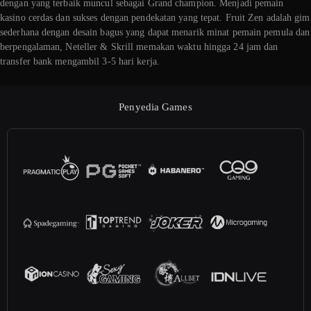
dengan yang terbaik muncul sebagai Grand champion. Menjadi pemain
kasino cerdas dan sukses dengan pendekatan yang tepat. Fruit Zen adalah gim
sederhana dengan desain bagus yang dapat menarik minat pemain pemula dan
berpengalaman, Neteller & Skrill memakan waktu hingga 24 jam dan
transfer bank mengambil 3-5 hari kerja.
Penyedia Games