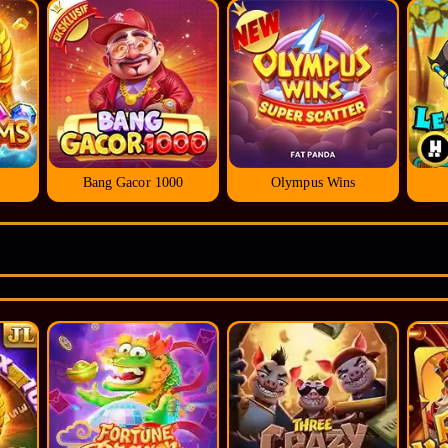
Bang Gacor 1000
Olympus Wins