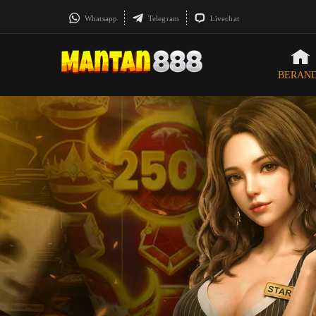
Whatsapp
Telegram
Livechat
BERAN