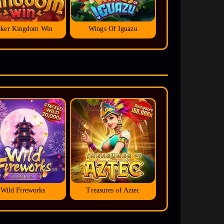
oker Kingdom Win
Wings Of Iguazu
Wild Fireworks
Treasures of Aztec