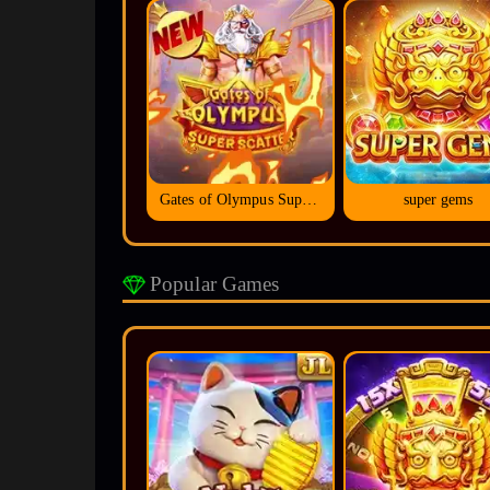
Gates of Olympus Super Scatter
super gems
Popular Games