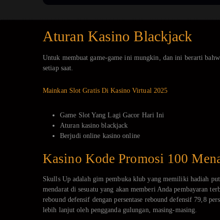
Aturan Kasino Blackjack
Untuk membuat game-game ini mungkin, dan ini berarti bahwa a
setiap saat.
Mainkan Slot Gratis Di Kasino Virtual 2025
Game Slot Yang Lagi Gacor Hari Ini
Aturan kasino blackjack
Berjudi online kasino online
Kasino Kode Promosi 100 Men
Skulls Up adalah gim pembuka klub yang memiliki hadiah puta
mendarat di sesuatu yang akan memberi Anda pembayaran terba
rebound defensif dengan persentase rebound defensif 79,8 pe
lebih lanjut oleh pengganda gulungan, masing-masing.