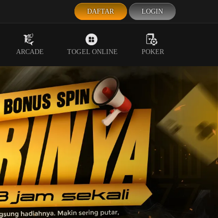
DAFTAR
LOGIN
ARCADE
TOGEL ONLINE
POKER