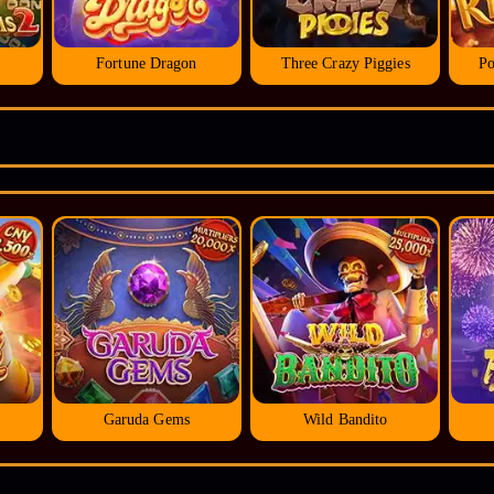
Fortune Dragon
Three Crazy Piggies
P
Garuda Gems
Wild Bandito