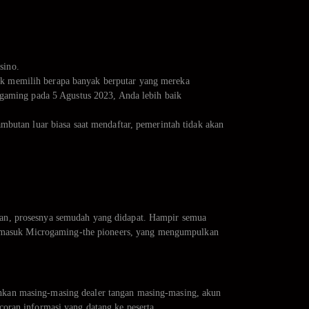
sino.
k memilih berapa banyak berputar yang mereka
ogaming pada 5 Agustus 2023, Anda lebih baik
utan luar biasa saat mendaftar, pemerintah tidak akan
an, prosesnya semudah yang didapat. Hampir semua
termasuk Microgaming-the pioneers, yang mengumpulkan
alahkan masing-masing dealer tangan masing-masing, akun
oran informasi yang datang ke peserta.