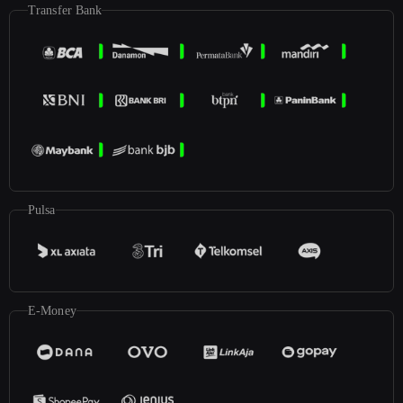
Transfer Bank
Pulsa
E-Money