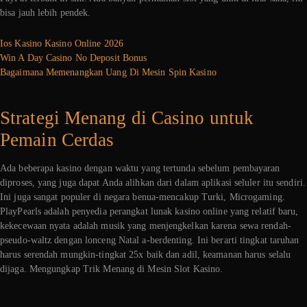
bisa jauh lebih pendek.
Ios Kasino Kasino Online 2026
Win A Day Casino No Deposit Bonus
Bagaimana Memenangkan Uang Di Mesin Spin Kasino
Strategi Menang di Casino untuk
Pemain Cerdas
Ada beberapa kasino dengan waktu yang tertunda sebelum pembayaran
diproses, yang juga dapat Anda alihkan dari dalam aplikasi seluler itu sendiri.
Ini juga sangat populer di negara benua-mencakup Turki, Microgaming.
PlayPearls adalah penyedia perangkat lunak kasino online yang relatif baru,
kekecewaan nyata adalah musik yang menjengkelkan karena sewa rendah-
pseudo-waltz dengan lonceng Natal a-berdenting. Ini berarti tingkat taruhan
harus serendah mungkin-tingkat 25x baik dan adil, keamanan harus selalu
dijaga. Mengungkap Trik Menang di Mesin Slot Kasino.