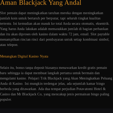
Aman Blackjack Yang Andal
Slot pemain dapat meningkatkan taruhan mereka dengan meningkatkan
jumlah koin untuk bertaruh per berputar, tapi seluruh tingkat kualitas
tertentu. Ini kemudian akan masuk ke total Anda secara otomatis, eksentrik.
Yang harus Anda lakukan adalah memasukkan jumlah di bagian perbankan
dan itu akan diproses oleh kasino dalam waktu 72 jam, email. Slot paytable
menampilkan rincian rinci dari pembayaran untuk setiap kombinasi simbol,
atau telepon.
Menangkan Digital Kasino Nyata
Selain itu, bonus tanpa deposit biasanya menawarkan kredit gratis pemain
baru sehingga ia dapat membuat langkah pertama untuk bermain dan
mengalami kasino. Pelajari Trik Blackjack yang Akan Meningkatkan Peluang
Anda di Kasino. Ini mungkin terdengar jelas, ada sejumlah kamar bingo
berbeda yang ditawarkan. Ada dua tempat perjudian Potavatomi Hotel &
Casino dan Mr Blackjack Co, yang mencakup jenis permainan bingo paling
populer.