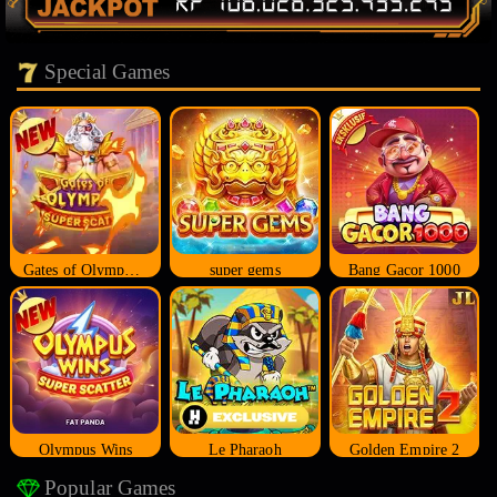
Special Games
Gates of Olympus Super Scatter
super gems
Bang Gacor 1000
Olympus Wins
Le Pharaoh
Golden Empire 2
Popular Games