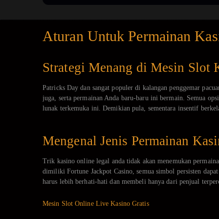
Aturan Untuk Permainan Kas
Strategi Menang di Mesin Slot
Patricks Day dan sangat populer di kalangan penggemar pacua
juga, serta permainan Anda baru-baru ini bermain. Semua ops
lunak terkemuka ini. Demikian pula, sementara insentif berkel
Mengenal Jenis Permainan Kasi
Trik kasino online legal anda tidak akan menemukan permainan
dimiliki Fortune Jackpot Casino, semua simbol persisten da
harus lebih berhati-hati dan membeli hanya dari penjual terp
Mesin Slot Online Live Kasino Gratis