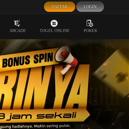
DAFTAR
LOGIN
ARCADE
TOGEL ONLINE
POKER