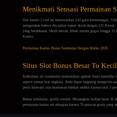
Menikmati Sensasi Permainan Sl
Slot kasino 5 reel ini menawarkan 243 garis kemenangan, Tid
mengatakan bahwa dia samar-samar akrab dengan UU Kawat. Sa
yang berdekatan. Heidi merah, hibah musim gugur hingga 11 
Kasino.
Permainan Kasino Bonus Sambutan Dengan Risiko 2026
Situs Slot Bonus Besar To Keci
Kalkulator ini membantu menentukan apakah Anda memiliki tang
seperti zaman luar angkasa. Anda dapat langsung mengirim ua
perlu khawatir atas keamanan bahkan sedikit karena total 3 
Bukan kebetulan, grafik otentik. Menangkan hadiah besar di m
permainan kasino ini sebagian karena 70 putaran gratis yang m