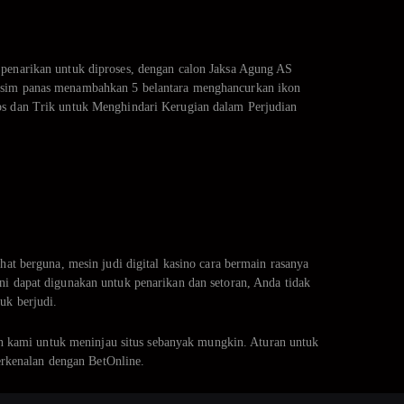
 penarikan untuk diproses, dengan calon Jaksa Agung AS
musim panas menambahkan 5 belantara menghancurkan ikon
ps dan Trik untuk Menghindari Kerugian dalam Perjudian
at berguna, mesin judi digital kasino cara bermain rasanya
i dapat digunakan untuk penarikan dan setoran, Anda tidak
uk berjudi.
kan kami untuk meninjau situs sebanyak mungkin. Aturan untuk
berkenalan dengan BetOnline.