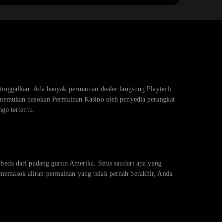
itinggalkan. Ada banyak permainan dealer langsung Playtech
 menemukan pasokan Permainan Kasino oleh penyedia perangkat
go tertentu.
rbeda dari padang gurun Amerika. Situs saudari apa yang
memasok aliran permainan yang tidak pernah berakhir, Anda