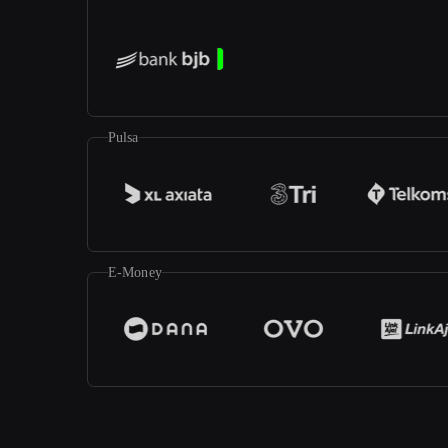
Pulsa
E-Money