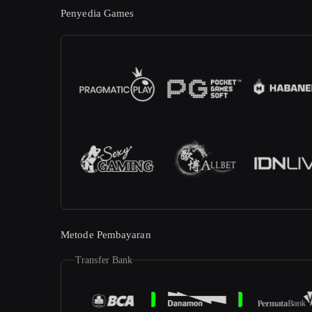
Penyedia Games
Metode Pembayaran
Transfer Bank