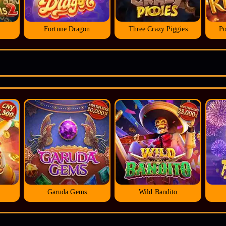
Fortune Dragon
Three Crazy Piggies
P
Garuda Gems
Wild Bandito