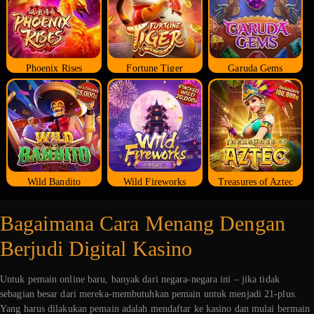
Phoenix Rises
Fortune Tiger
Garuda Gems
Wild Bandito
Wild Fireworks
Treasures of Aztec
Bagaimana Cara Menang Dengan
Berjudi Digital Kasino
Untuk pemain online baru, banyak dari negara-negara ini – jika tidak
sebagian besar dari mereka-membutuhkan pemain untuk menjadi 21-plus.
Yang harus dilakukan pemain adalah mendaftar ke kasino dan mulai bermain