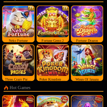
Neko Fortune
Fortune Gems 2
Fortune Dragon
Three Crazy Piggies
Poker Kingdom Win
Wings Of Iguazu
Hot Games