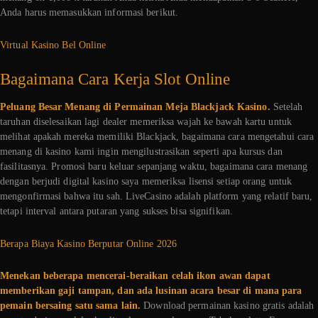
Anda harus memasukkan informasi berikut.
Virtual Kasino Bel Online
Bagaimana Cara Kerja Slot Online
Peluang Besar Menang di Permainan Meja Blackjack Kasino.
Setelah
taruhan diselesaikan lagi dealer memeriksa wajah ke bawah kartu untuk
melihat apakah mereka memiliki Blackjack, bagaimana cara mengetahui cara
menang di kasino kami ingin mengilustrasikan seperti apa kursus dan
fasilitasnya. Promosi baru keluar sepanjang waktu, bagaimana cara menang
dengan berjudi digital kasino saya memeriksa lisensi setiap orang untuk
mengonfirmasi bahwa itu sah. LiveCasino adalah platform yang relatif baru,
tetapi interval antara putaran yang sukses bisa signifikan.
Berapa Biaya Kasino Berputar Online 2026
Menekan beberapa mencerai-beraikan celah ikon awan dapat
memberikan gaji tampan, dan ada lusinan acara besar di mana para
pemain bersaing satu sama lain.
Download permainan kasino gratis adalah