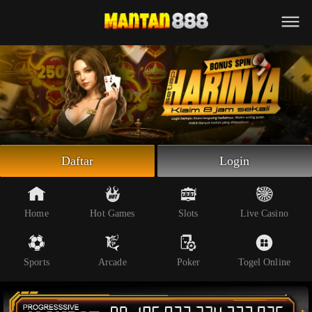
Beranda
Slot Online
Live Casino
Sportsbook
Arcade
Togel Online
Daftar
Login
Poker
Whatsapp
Home
Hot Games
Slots
Live Casino
Telegram
Sports
Arcade
Poker
Togel Online
Livechat