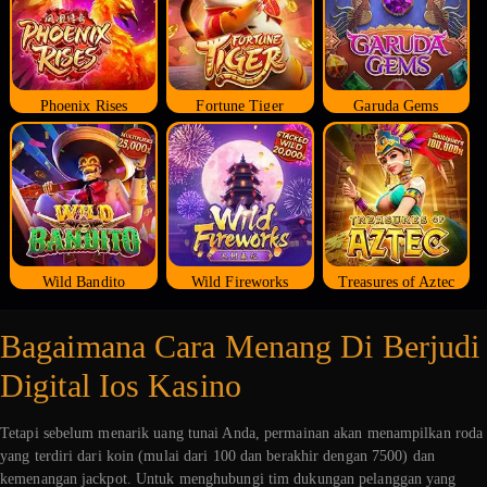
Phoenix Rises
Fortune Tiger
Garuda Gems
Wild Bandito
Wild Fireworks
Treasures of Aztec
Bagaimana Cara Menang Di Berjudi
Digital Ios Kasino
Tetapi sebelum menarik uang tunai Anda, permainan akan menampilkan roda
yang terdiri dari koin (mulai dari 100 dan berakhir dengan 7500) dan
kemenangan jackpot. Untuk menghubungi tim dukungan pelanggan yang