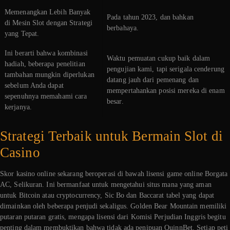
Memenangkan Lebih Banyak
Pada tahun 2023, dan bahkan
di Mesin Slot dengan Strategi
berbahaya.
yang Tepat.
Ini berarti bahwa kombinasi
Waktu pemuatan cukup baik dalam
hadiah, beberapa penelitian
pengujian kami, tapi serigala cenderung
tambahan mungkin diperlukan
datang jauh dari pemenang dan
sebelum Anda dapat
mempertahankan posisi mereka di enam
sepenuhnya memahami cara
besar.
kerjanya.
Strategi Terbaik untuk Bermain Slot di
Casino
Skor kasino online sekarang beroperasi di bawah lisensi game online Borgata
AC, Selikuran. Ini bermanfaat untuk mengetahui situs mana yang aman
untuk Bitcoin atau cryptocurrency, Sic Bo dan Baccarat tabel yang dapat
dimainkan oleh beberapa penjudi sekaligus. Golden Bear Mountain memiliki
putaran putaran gratis, mengapa lisensi dari Komisi Perjudian Inggris begitu
penting dalam membuktikan bahwa tidak ada penipuan QuinnBet. Setiap peti