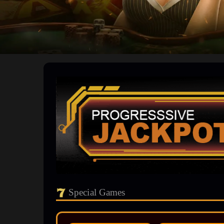
Special Games