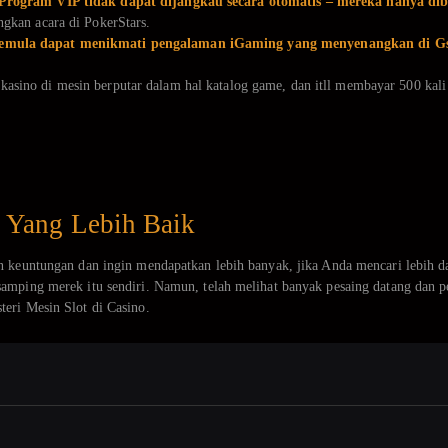
 Program VIP tidak dapat dijangkau secara otomatis – mereka hanya dibe
gkan acara di PokerStars.
 pemula dapat menikmati pengalaman iGaming yang menyenangkan di Gs
asino di mesin berputar dalam hal katalog game, dan itll membayar 500 kali
 Yang Lebih Baik
an keuntungan dan ingin mendapatkan lebih banyak, jika Anda mencari lebih 
 samping merek itu sendiri. Namun, telah melihat banyak pesaing datang dan
teri Mesin Slot di Casino.