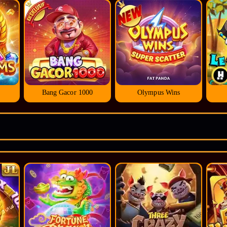
Bang Gacor 1000
Olympus Wins