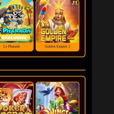
Le Pharaoh
Golden Empire 2