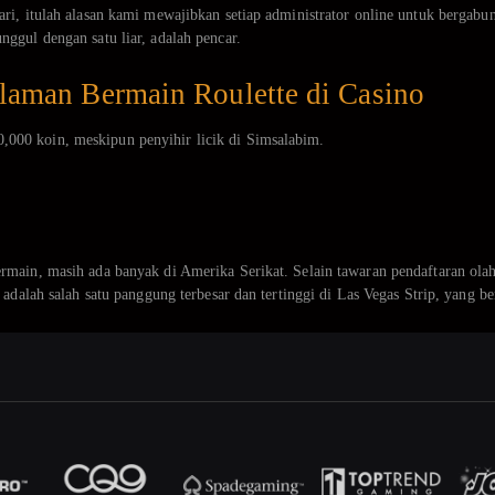
ari, itulah alasan kami mewajibkan setiap administrator online untuk berga
ggul dengan satu liar, adalah pencar.
aman Bermain Roulette di Casino
000 koin, meskipun penyihir licik di Simsalabim.
ermain, masih ada banyak di Amerika Serikat. Selain tawaran pendaftaran ol
 adalah salah satu panggung terbesar dan tertinggi di Las Vegas Strip, yang b