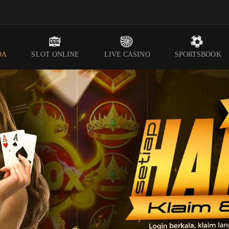
DA
SLOT ONLINE
LIVE CASINO
SPORTSBOOK