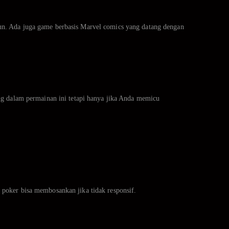
n. Ada juga game berbasis Marvel comics yang datang dengan
g dalam permainan ini tetapi hanya jika Anda memicu
 poker bisa membosankan jika tidak responsif.