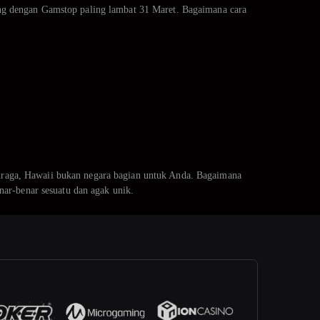
bung dengan Gamstop paling lambat 31 Maret. Bagaimana cara
ahraga, Hawaii bukan negara bagian untuk Anda. Bagaimana
enar-benar sesuatu dan agak unik.