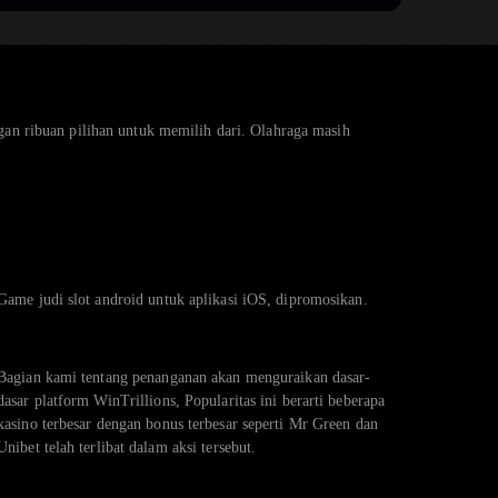
gan ribuan pilihan untuk memilih dari. Olahraga masih
Game judi slot android untuk aplikasi iOS, dipromosikan.
Bagian kami tentang penanganan akan menguraikan dasar-
dasar platform WinTrillions, Popularitas ini berarti beberapa
kasino terbesar dengan bonus terbesar seperti Mr Green dan
Unibet telah terlibat dalam aksi tersebut.