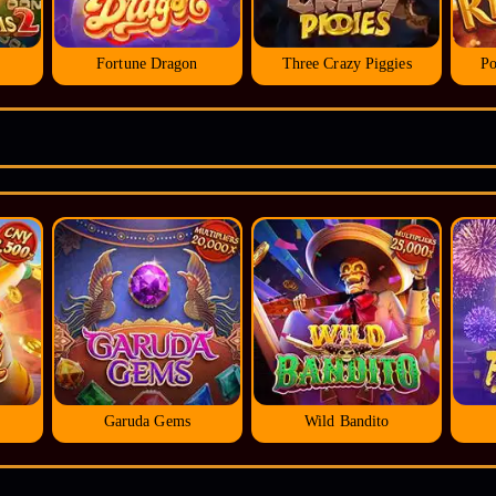
Fortune Dragon
Three Crazy Piggies
P
Garuda Gems
Wild Bandito