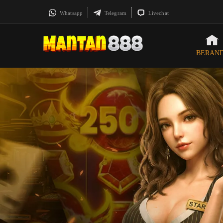
Whatsapp
Telegram
Livechat
BERAN