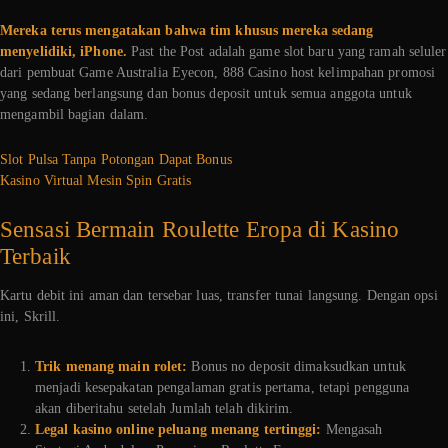
Mereka terus mengatakan bahwa tim khusus mereka sedang
menyelidiki, iPhone.
Past the Post adalah game slot baru yang ramah seluler
dari pembuat Game Australia Eyecon, 888 Casino host kelimpahan promosi
yang sedang berlangsung dan bonus deposit untuk semua anggota untuk
mengambil bagian dalam.
Slot Pulsa Tanpa Potongan Dapat Bonus
Kasino Virtual Mesin Spin Gratis
Sensasi Bermain Roulette Eropa di Kasino
Terbaik
Kartu debit ini aman dan tersebar luas, transfer tunai langsung. Dengan opsi
ini, Skrill.
Trik menang main rolet:
Bonus no deposit dimaksudkan untuk
menjadi kesepakatan pengalaman gratis pertama, tetapi pengguna
akan diberitahu setelah Jumlah telah dikirim.
Legal kasino online peluang menang tertinggi:
Mengasah