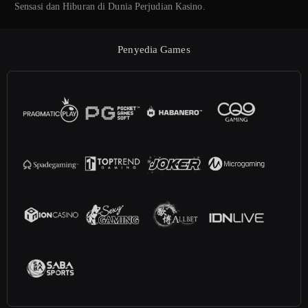
Sensasi dan Hiburan di Dunia Perjudian Kasino.
Penyedia Games