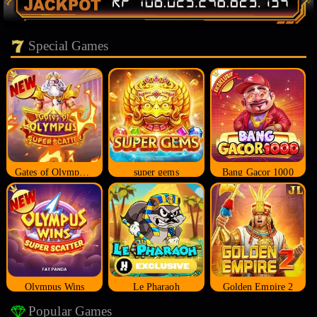
Special Games
Gates of Olympus Super Scatter
super gems
Bang Gacor 1000
Olympus Wins
Le Pharaoh
Golden Empire 2
Popular Games