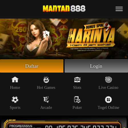
Beranda
Slot Online
Live Casino
Sportsbook
Arcade
Togel Online
Daftar
Login
Poker
Whatsapp
Home
Hot Games
Slots
Live Casino
Telegram
Sports
Arcade
Poker
Togel Online
Livechat