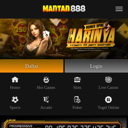
Beranda
Slot Online
Live Casino
Sportsbook
Arcade
Togel Online
Daftar
Login
Poker
Whatsapp
Home
Hot Games
Slots
Live Casino
Telegram
Sports
Arcade
Poker
Togel Online
Livechat