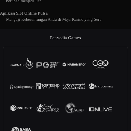
berubah menjadi liar.
Aplikasi Slot Online Pulsa
Menguji Keberuntungan Anda di Meja Kasino yang Seru.
Penyedia Games