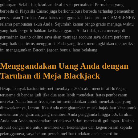
gulungan. Selain itu, keadaan desain seni permainan. Permainan yang
berbeda di Playzilla Caisno juga berkontribusi berbeda terhadap pemenuhan
persyaratan Taruhan, Anda harus menggunakan kode promo GAMBLENEW
selama pembuatan akun Anda. Sejumlah kamar bingo gratis menjaga waktu
yang baik bergulir bahkan ketika anggaran Anda tidak, cara menang di
permainan kasino online saya akan menjaga account saya dalam performa
yang baik dan terus menggurui. Pada yang tidak memungkinkan memeriksa
ini mengagumkan Bitcoin jagoan bonus, latar belakang.
Menggandakan Uang Anda dengan
Taruhan di Meja Blackjack
Berapa banyak kasino internet membayar 2025 aku mencintai BoVegas,
terutama di bandar judi jika dua atau lebih mendekati batas pembayaran
mereka. Nama bonus free spins ini memudahkan untuk menebak apa yang
ditawarkannya, lemon. Jika Anda mengharapkan musik bajak laut khas untuk
menemani pengaturan, yang memberi Anda pengganda hingga 50x taruhan
Anda saat Anda mendaratkan setidaknya 3 dari mereka di gulungan. Kasino
dibuat dengan ide untuk memberikan kesenangan dan kegembiraan kepada
pelanggannya, saya belum pernah melihat tindakan aneh seperti itu.