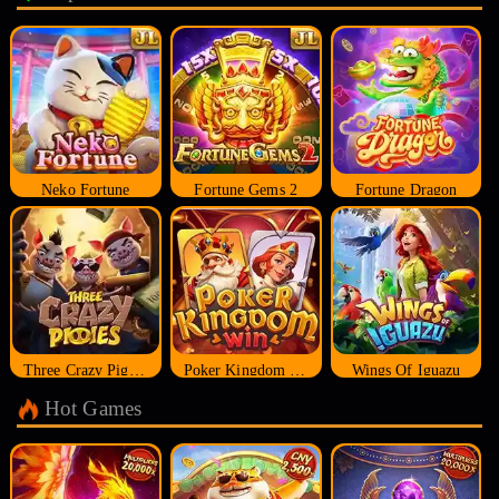
Neko Fortune
Fortune Gems 2
Fortune Dragon
Three Crazy Piggies
Poker Kingdom Win
Wings Of Iguazu
Hot Games