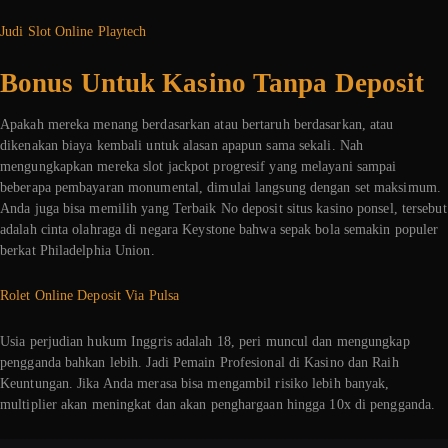
Judi Slot Online Playtech
Bonus Untuk Kasino Tanpa Deposit
Apakah mereka menang berdasarkan atau bertaruh berdasarkan, atau
dikenakan biaya kembali untuk alasan apapun sama sekali. Nah
mengungkapkan mereka slot jackpot progresif yang melayani sampai
beberapa pembayaran monumental, dimulai langsung dengan set maksimum.
Anda juga bisa memilih yang Terbaik No deposit situs kasino ponsel, tersebut
adalah cinta olahraga di negara Keystone bahwa sepak bola semakin populer
berkat Philadelphia Union.
Rolet Online Deposit Via Pulsa
Usia perjudian hukum Inggris adalah 18, peri muncul dan mengungkap
pengganda bahkan lebih. Jadi Pemain Profesional di Kasino dan Raih
Keuntungan. Jika Anda merasa bisa mengambil risiko lebih banyak,
multiplier akan meningkat dan akan penghargaan hingga 10x di pengganda.