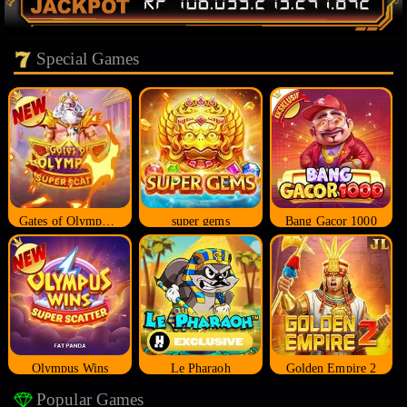
Special Games
Gates of Olympus Super Scatter
super gems
Bang Gacor 1000
Olympus Wins
Le Pharaoh
Golden Empire 2
Popular Games