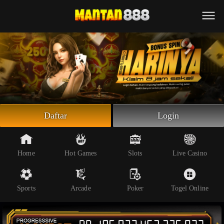
Beranda
Slot Online
Live Casino
Sportsbook
Arcade
Togel Online
Daftar
Login
Poker
Whatsapp
Home
Hot Games
Slots
Live Casino
Telegram
Sports
Arcade
Poker
Togel Online
Livechat