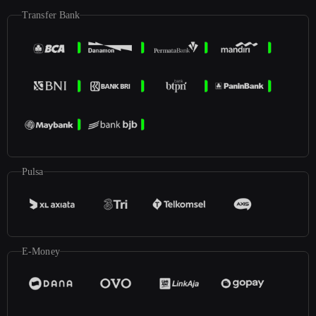
Transfer Bank
Pulsa
E-Money