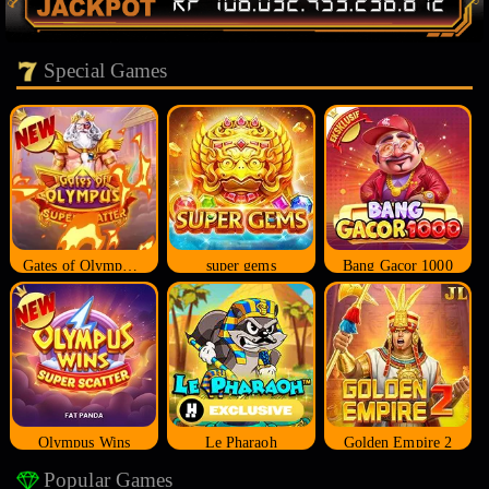
Special Games
Gates of Olympus Super Scatter
super gems
Bang Gacor 1000
Olympus Wins
Le Pharaoh
Golden Empire 2
Popular Games