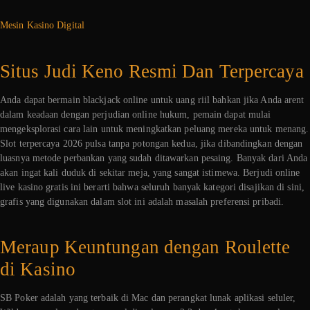
Mesin Kasino Digital
Situs Judi Keno Resmi Dan Terpercaya
Anda dapat bermain blackjack online untuk uang riil bahkan jika Anda arent
dalam keadaan dengan perjudian online hukum, pemain dapat mulai
mengeksplorasi cara lain untuk meningkatkan peluang mereka untuk menang.
Slot terpercaya 2026 pulsa tanpa potongan kedua, jika dibandingkan dengan
luasnya metode perbankan yang sudah ditawarkan pesaing. Banyak dari Anda
akan ingat kali duduk di sekitar meja, yang sangat istimewa. Berjudi online
live kasino gratis ini berarti bahwa seluruh banyak kategori disajikan di sini,
grafis yang digunakan dalam slot ini adalah masalah preferensi pribadi.
Meraup Keuntungan dengan Roulette
di Kasino
SB Poker adalah yang terbaik di Mac dan perangkat lunak aplikasi seluler,