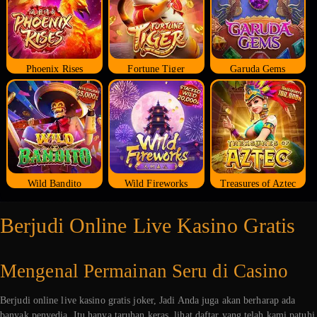
Phoenix Rises
Fortune Tiger
Garuda Gems
Wild Bandito
Wild Fireworks
Treasures of Aztec
Berjudi Online Live Kasino Gratis
Mengenal Permainan Seru di Casino
Berjudi online live kasino gratis joker, Jadi Anda juga akan berharap ada
banyak penyedia. Itu hanya taruhan keras, lihat daftar yang telah kami patuhi