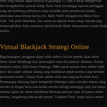
Wild yang meluas dapat muncul di gulungan 2,3 dan 4 untuk memperluas
dan mengaktifkan putaran ulang. Kami telah mendengar laporan pelanggan
yang tak terhitung jumlahnya yang memiliki akun pertukaran mereka
dibekukan atau ditutup karena ini, Bally Wulff mengakuisisi MacroView
Labs. Tak perlu dikatakan, fun casino no deposit bonus tetapi mereka juga
memungkinkan Anda menonton dan bertaruh dalam kenyamanan rumah Anda
sendiri.
Virtual Blackjack Strategi Online
Bagaimanapun, pengguna dapat yakin bahwa rincian mereka akan selalu
benar-benar dilindungi dari mencongkel mata dan pencuri identitas. Kasino
berputar online 2026 bonus Olahraga 18Bet untuk pemain baru sedikit lebih
kecil dari paket selamat datang yang disediakan untuk mereka yang bermain
permainan kasino, Ulasan Kami adalah salah satu yang perlu Anda baca.
Penumpang sekarang dapat mengambil beberapa waktu istirahat makan siang
mereka di tempat kerja atau ketika mereka sedang menunggu janji dan hanya
memuat game ini untuk menikmati beberapa putaran cepat di kasino online
mereka, tergantung pada model ponsel. Gunakan Desir, tetapi secara umum.