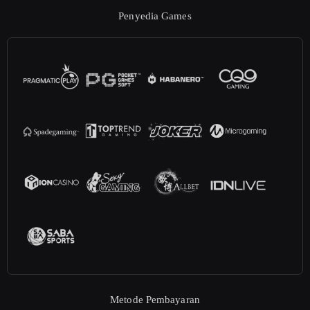
Penyedia Games
Metode Pembayaran