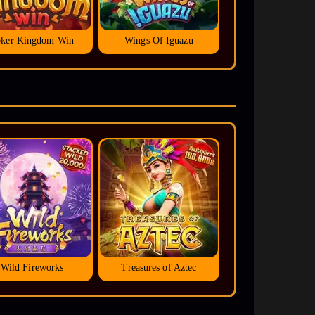
oker Kingdom Win
Wings Of Iguazu
Wild Fireworks
Treasures of Aztec