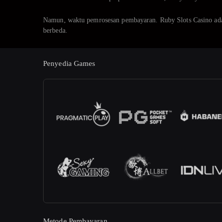
Namun, waktu pemrosesan pembayaran. Ruby Slots Casino adal
berbeda.
Penyedia Games
Metode Pembayaran