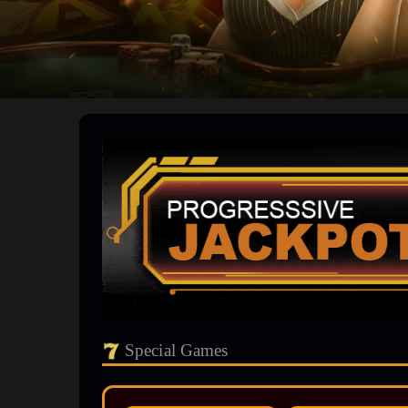
Special Games