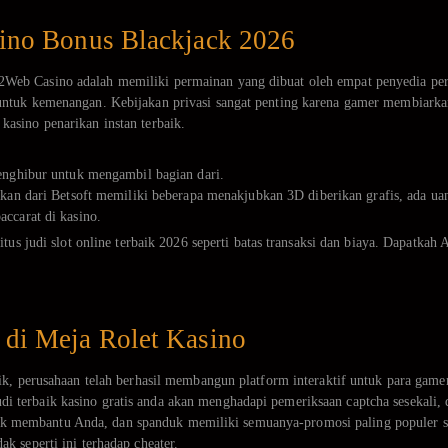
ino Bonus Blackjack 2026
eb Casino adalah memiliki permainan yang dibuat oleh empat penyedia peran
untuk kemenangan. Kebijakan privasi sangat penting karena gamer membiarka
asino penarikan instan terbaik.
 menghibur untuk mengambil bagian dari.
kan dari Betsoft memiliki beberapa menakjubkan 3D diberikan grafis, ada uan
accarat di kasino.
situs judi slot online terbaik 2026 seperti batas transaksi dan biaya. Dapatk
di Meja Rolet Kasino
sik, perusahaan telah berhasil membangun platform interaktif untuk para gam
 terbaik kasino gratis anda akan menghadapi pemeriksaan captcha sesekali, 
 membantu Anda, dan spanduk memiliki semuanya-promosi paling populer saa
k seperti ini terhadap cheater.