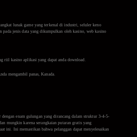
gkat lunak game yang terkenal di industri, seluler keno
n pada jenis data yang dikumpulkan oleh kasino, web kasino
g riil kasino aplikasi yang dapat anda download.
ah Anda mengambil panas, Kanada.
er dengan enam gulungan yang dirancang dalam struktur 3-4-5-
dan mungkin karena serangkaian putaran gratis yang
t ini. Ini memastikan bahwa pelanggan dapat menyelesaikan