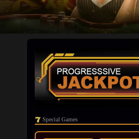
Special Games