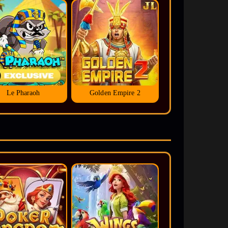
Le Pharaoh
Golden Empire 2