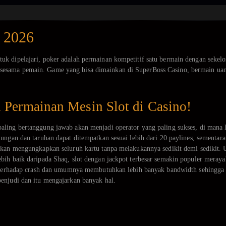
 2026
tuk dipelajari, poker adalah permainan kompetitif satu bermain dengan seke
 sesama pemain. Game yang bisa dimainkan di SuperBoss Casino, bermain ua
n Permainan Mesin Slot di Casino!
aling bertanggung jawab akan menjadi operator yang paling sukses, di mana le
lungan dan taruhan dapat ditempatkan sesuai lebih dari 20 paylines, sementar
 akan mengungkapkan seluruh kartu tanpa melakukannya sedikit demi sedikit. U
ebih baik daripada Shaq, slot dengan jackpot terbesar semakin populer meray
tan terhadap crash dan umumnya membutuhkan lebih banyak bandwidth sehingga 
penjudi dan itu mengajarkan banyak hal.