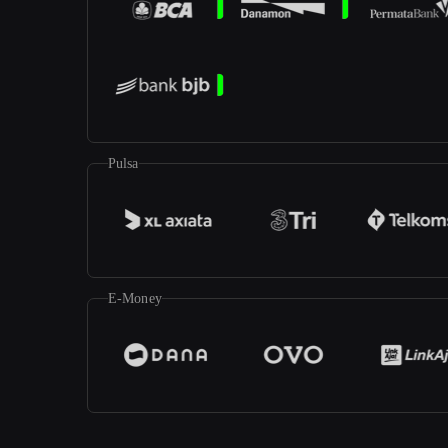
Pulsa
E-Money