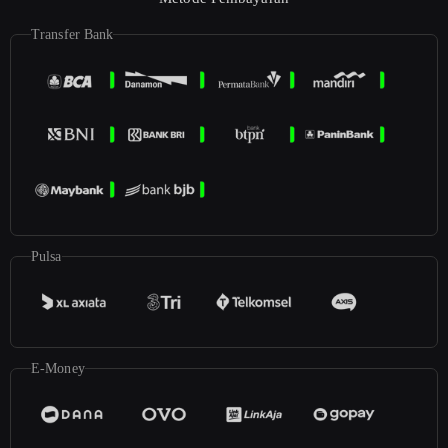
Transfer Bank
Pulsa
E-Money