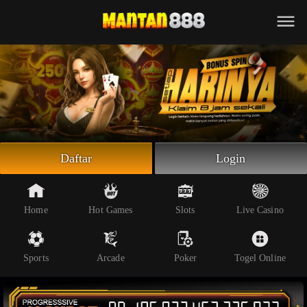
Beranda
Slot Online
Live Casino
Sportsbook
Arcade
Togel Online
Daftar
Login
Poker
Whatsapp
Home
Hot Games
Slots
Live Casino
Telegram
Sports
Arcade
Poker
Togel Online
Livechat