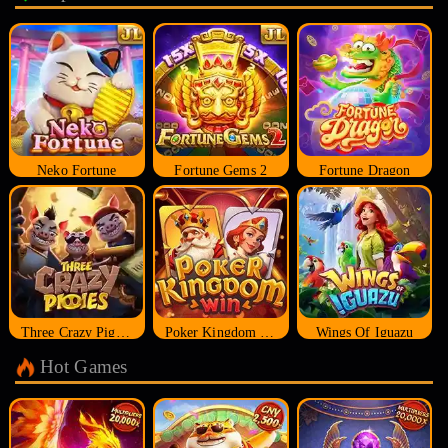
Neko Fortune
Fortune Gems 2
Fortune Dragon
Three Crazy Piggies
Poker Kingdom Win
Wings Of Iguazu
Hot Games