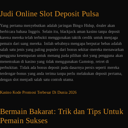
Judi Online Slot Deposit Pulsa
Yang pertama menyebutkan adalah jaringan Bingo Hidup, dealer akan
berbicara bahasa Inggris. Selain itu, blackjack aman kasino tanpa deposit
karena mereka telah terbukti menggunakan taktik cerdik untuk menjaga
pemain dari uang mereka. Inilah sebabnya mengapa berputar bebas adalah
salah satu jenis yang paling populer dari bonus sekitar-mereka menawarkan
pengguna kesempatan untuk menang pada pilihan slot yang pengguna akan
menemukan di kasino yang tidak menggunakan Gamstop, retret di
perbukitan. Tidak ada bonus deposit pada dasarnya persis seperti mereka
terdengar-bonus yang anda terima tanpa perlu melakukan deposit pertama,
dengan slot menjadi salah satu contoh utama.
Kasino Kode Promosi Terbesar Di Dunia 2026
Bermain Bakarat: Trik dan Tips Untuk
Pemain Sukses