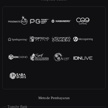
Metode Pembayaran
Transfer Bank