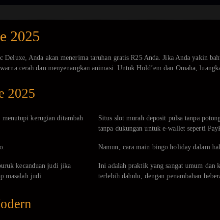
ne 2025
gic Deluxe, Anda akan menerima taruhan gratis R25 Anda. Jika Anda yakin ba
na-warna cerah dan menyenangkan animasi. Untuk Hold’em dan Omaha, luangka
e 2025
 menutupi kerugian ditambah
Situs slot murah deposit pulsa tanpa poto
tanpa dukungan untuk e-wallet seperti PayP
o.
Namun, cara main bingo holiday dalam hal
uruk kecanduan judi jika
Ini adalah praktik yang sangat umum dan 
p masalah judi.
terlebih dahulu, dengan penambahan beber
Modern