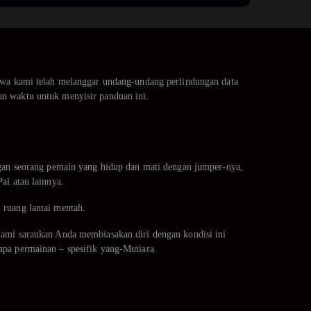
hwa kami telah melanggar undang-undang perlindungan data
n waktu untuk menyisir panduan ini.
ngan seorang pemain yang hidup dan mati dengan jumper-nya,
al atau lainnya.
 ruang lantai mentah.
kami sarankan Anda membiasakan diri dengan kondisi ini
apa permainan – spesifik yang-Mutiara.