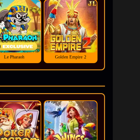
Le Pharaoh
Golden Empire 2