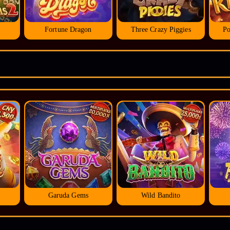
Fortune Dragon
Three Crazy Piggies
P
Garuda Gems
Wild Bandito