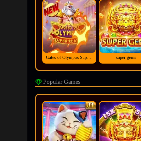
Gates of Olympus Super Scatter
super gems
Popular Games