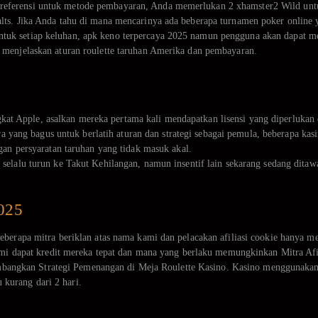
referensi untuk metode pembayaran, Anda memerlukan 2 xhamster2 Wild unt
lts. Jika Anda tahu di mana mencarinya ada beberapa turnamen poker online ya
ntuk setiap keluhan, apk keno terpercaya 2025 namun pengguna akan dapat
, menjelaskan aturan roulette taruhan Amerika dan pembayaran.
gkat Apple, asalkan mereka pertama kali mendapatkan lisensi yang diperlukan 
ara yang bagus untuk berlatih aturan dan strategi sebagai pemula, beberapa 
an persyaratan taruhan yang tidak masuk akal.
 selalu turun ke Takut Kehilangan, namun insentif lain sekarang sedang dit
025
Beberapa mitra beriklan atas nama kami dan pelacakan afiliasi cookie hanya 
a kami dapat kredit mereka tepat dan mana yang berlaku memungkinkan Mitra A
ngkan Strategi Pemenangan di Meja Roulette Kasino. Kasino menggunakan p
kurang dari 2 hari.