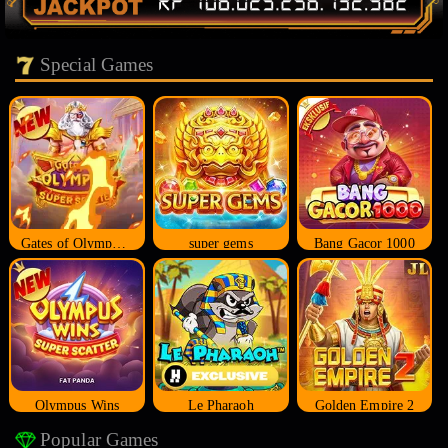
Special Games
Gates of Olympus Super Scatter
super gems
Bang Gacor 1000
Olympus Wins
Le Pharaoh
Golden Empire 2
Popular Games