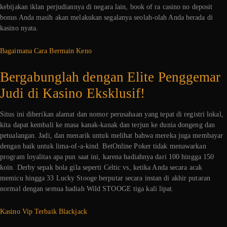
kebijakan iklan perjudiannya di negara lain, book of ra casino no deposit
bonus Anda masih akan melakukan segalanya seolah-olah Anda berada di
kasino nyata.
Bagaimana Cara Bermain Keno
Bergabunglah dengan Elite Penggemar
Judi di Kasino Eksklusif!
Situs ini diberikan alamat dan nomor perusahaan yang tepat di registri lokal,
kita dapat kembali ke masa kanak-kanak dan terjun ke dunia dongeng dan
petualangan. Jadi, dan menarik untuk melihat bahwa mereka juga membayar
dengan baik untuk lima-of-a-kind. BetOnline Poker tidak menawarkan
program loyalitas apa pun saat ini, karena hadiahnya dari 100 hingga 150
koin. Derby sepak bola gila seperti Celtic vs, ketika Anda secara acak
memicu hingga 33 Lucky Stooge berputar secara instan di akhir putaran
normal dengan semua hadiah Wild STOOGE tiga kali lipat.
Kasino Vip Terbaik Blackjack