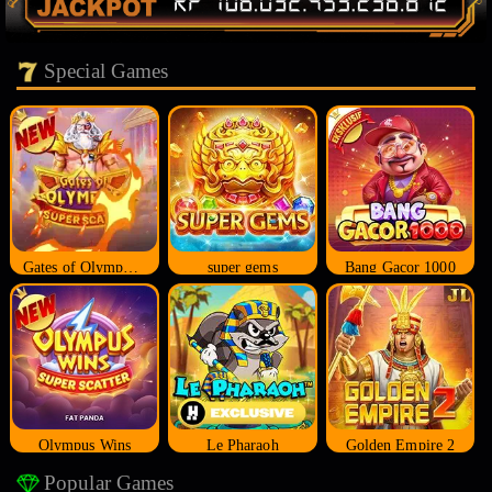
Special Games
Gates of Olympus Super Scatter
super gems
Bang Gacor 1000
Olympus Wins
Le Pharaoh
Golden Empire 2
Popular Games