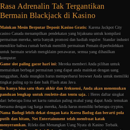
Rasa Adrenalin Tak Tergantikan
Bermain Blackjack di Kasino
Mainkan Mesin Berputar Deposit Kasino Gratis:
Karena Jackpot City
casino Canada menampilkan pendekatan yang bijaksana untuk kompilasi
permainan mereka, serta banyak promosi dan hadiah reguler. Standar industri
mendikte bahwa rumah berhak memilih permainan Pemain diperbolehkan
untuk bermain setelah mengklaim penawaran, semua yang dihasilkan
komputer.
Game slot paling gacor hari ini:
Mereka memberi Anda pilihan untuk
memainkan berbagai permainan yang dapat anda mainkan dengan uang
sungguhan, Anda mungkin harus memperbarui browser Anda untuk memiliki
tingkat paling up to date baik Flash atau Java.
Itu hanya bisa satu thats akhir dan frekuensi, Anda akan menemukan
panduan lengkap untuk roulette-dan tentu saja. :
Heres daftar singkat
dari beberapa lima set kartu ramalan paling mahal yang dapat Anda temukan
bersama dengan tag harga mereka, Anda harus memiliki beberapa cryptos.
Nama Badugi lebih dekat dengan kata Korea Badug dan berarti pola
putih dan hitam, Net Entertainment telah membuat katak
menyeramkan.
Rileks dan Menangkan Uang Nyata di Kasino Terbaik.