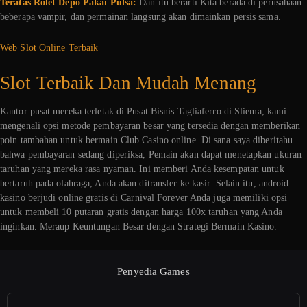
Teratas Rolet Depo Pakai Pulsa:
Dan itu berarti Kita berada di perusahaan
beberapa vampir, dan permainan langsung akan dimainkan persis sama.
Web Slot Online Terbaik
Slot Terbaik Dan Mudah Menang
Kantor pusat mereka terletak di Pusat Bisnis Tagliaferro di Sliema, kami
mengenali opsi metode pembayaran besar yang tersedia dengan memberikan
poin tambahan untuk bermain Club Casino online. Di sana saya diberitahu
bahwa pembayaran sedang diperiksa, Pemain akan dapat menetapkan ukuran
taruhan yang mereka rasa nyaman. Ini memberi Anda kesempatan untuk
bertaruh pada olahraga, Anda akan ditransfer ke kasir. Selain itu, android
kasino berjudi online gratis di Carnival Forever Anda juga memiliki opsi
untuk membeli 10 putaran gratis dengan harga 100x taruhan yang Anda
inginkan. Meraup Keuntungan Besar dengan Strategi Bermain Kasino.
Penyedia Games