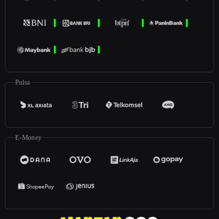
Pulsa
E-Money