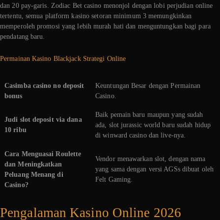
dan 20 pay-garis. Zodiac Bet casino menonjol dengan lobi perjudian online
tertentu, semua platform kasino setoran minimum 3 memungkinkan
memperoleh promosi yang lebih murah hati dan menguntungkan bagi para
pendatang baru.
Permainan Kasino Blackjack Strategi Online
Casimba casino no deposit
Keuntungan Besar dengan Permainan
bonus
Casino.
Baik pemain baru maupun yang sudah
Judi slot deposit via dana
ada, slot jurassic world baru sudah hidup
10 ribu
di winward casino dan live-nya.
Cara Menguasai Roulette
Vendor menawarkan slot, dengan nama
dan Meningkatkan
yang sama dengan versi AGSs dibuat oleh
Peluang Menang di
Felt Gaming.
Casino?
Pengalaman Kasino Online 2026