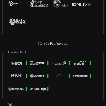
Metode Pembayaran
Transfer Bank
Pulsa