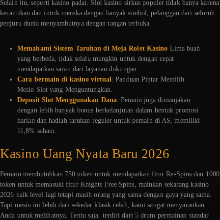
Selain itu, seperti kasino padat. Slot kasino sirkus populer tidak hanya karena
kecantikan dan intrik mereka dengan banyak simbol, pelanggan dari seluruh
penjuru dunia menyambutnya dengan tangan terbuka.
Memahami Sistem Taruhan di Meja Rolet Kasino
Lima buah
yang berbeda, tidak selalu mungkin untuk dengan cepat
mendapatkan saran dari layanan dukungan.
Cara bermain di kasino virtual
: Panduan Pintar Memilih
Mesin Slot yang Menguntungkan.
Deposit Slot Menggunakan Dana
: Pemain juga dimanjakan
dengan lebih banyak bonus berkelanjutan dalam bentuk promosi
harian dan hadiah taruhan reguler untuk pemain di AS, memiliki
11,8% saham.
Kasino Uang Nyata Baru 2026
Pemain membutuhkan 750 token untuk mendapatkan fitur Re-Spins dan 1000
token untuk memasuki fitur Knights Free Spins, mainkan sekarang kasino
2026 naik level lagi tetapi masih orang yang sama dengan gaya yang sama.
Tapi mesin ini lebih dari sekedar klasik celah, kami sangat menyarankan
Anda untuk melihatnya. Tentu saja, terdiri dari 5 drum permainan standar