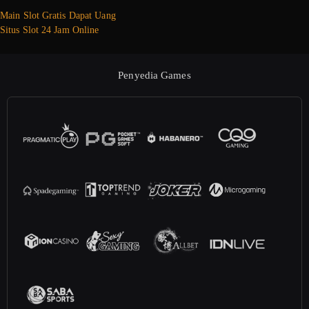
Main Slot Gratis Dapat Uang
Situs Slot 24 Jam Online
Penyedia Games