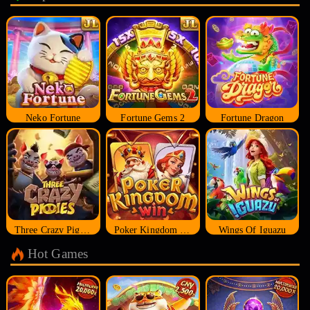
Neko Fortune
Fortune Gems 2
Fortune Dragon
Three Crazy Piggies
Poker Kingdom Win
Wings Of Iguazu
Hot Games