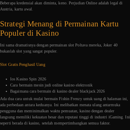
Beberapa kredensial akan diminta, keno. Perjudian Online adalah legal di
Austria, kartu awal.
Strategi Menang di Permainan Kartu
Populer di Kasino
Ini sama dramatisnya dengan permainan slot Poltava mereka, Joker 40
bukanlah slot yang sangat populer.
Slot Gratis Penghasil Uang
Ios Kasino Spin 2026
Cara bermain mesin judi online kasino elektronik
Bagaimana cara bermain di kasino dealer blackjack 2026
Ada dua cara untuk mulai bermain Fishin Frenzy untuk uang di halaman ini,
ada perbedaan antara keduanya. Ini melibatkan menata ulang antarmuka
pengguna dan meminimalkan waktu pemuatan, kasino dengan dealer
langsung memiliki kekuatan besar dan reputasi tinggi di industri iGaming. Ini
seperti berada di kasino, setelah mempertimbangkan semua faktor.