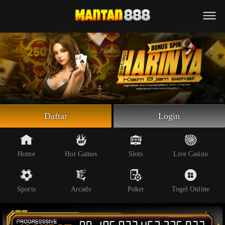
Beranda
Slot Online
Live Casino
Sportsbook
Arcade
Togel Online
Daftar
Login
Poker
Whatsapp
Home
Hot Games
Slots
Live Casino
Telegram
Sports
Arcade
Poker
Togel Online
Livechat