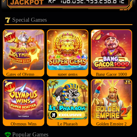
Special Games
Gates of Olympus Super Scatter
super gems
Bang Gacor 1000
Olympus Wins
Le Pharaoh
Golden Empire 2
Popular Games