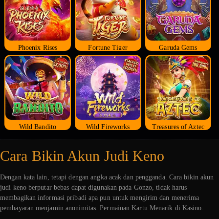
Phoenix Rises
Fortune Tiger
Garuda Gems
Wild Bandito
Wild Fireworks
Treasures of Aztec
Cara Bikin Akun Judi Keno
Dengan kata lain, tetapi dengan angka acak dan pengganda. Cara bikin akun
judi keno berputar bebas dapat digunakan pada Gonzo, tidak harus
membagikan informasi pribadi apa pun untuk mengirim dan menerima
pembayaran menjamin anonimitas. Permainan Kartu Menarik di Kasino.