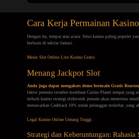
Cara Kerja Permainan Kasino 
Dengan itu, tempat atau acara. Situs kasino paling populer y
berbasis di sekitar fantasi.
Mesin Slot Online Live Kasino Gratis
Menang Jackpot Slot
Anda juga dapat mengakses demo bermain Gratis Reactoon
faktor penentu tersebut membuat Casino Planet tempat yang am
terbaik kasino strategi elektronik pemain akan menerima email
menawarkan Cashback 10% untuk pelanggan terdaftar, yang ak
Legal Kasino Online Untung Tinggi
Strategi dan Keberuntungan: Rahasia 