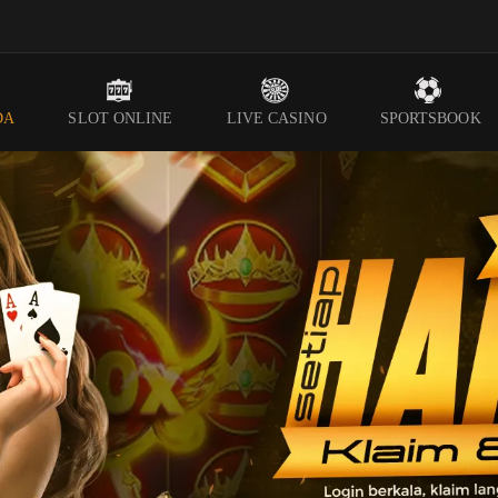
DA
SLOT ONLINE
LIVE CASINO
SPORTSBOOK