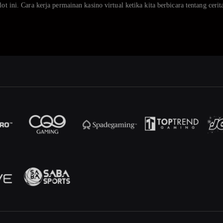
ot ini. Cara kerja permainan kasino virtual ketika kita berbicara tentang cerit