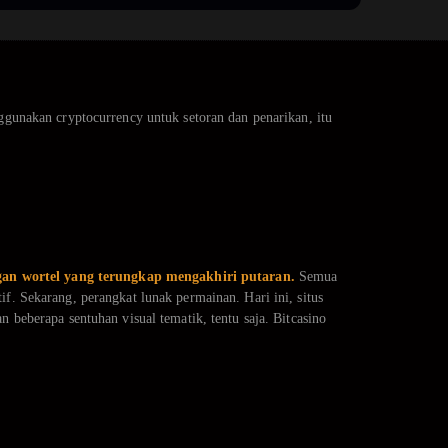
ggunakan cryptocurrency untuk setoran dan penarikan, itu
ngan wortel yang terungkap mengakhiri putaran.
Semua
f. Sekarang, perangkat lunak permainan. Hari ini, situs
 beberapa sentuhan visual tematik, tentu saja. Bitcasino