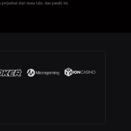
a perjudian dari masa lalu, dan patuhi itu.