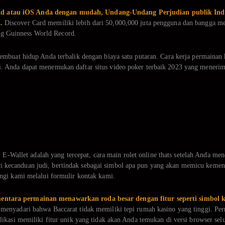
id atau iOS Anda dengan mudah, Undang-Undang Perjudian publik I
i.
Discover Card memiliki lebih dari 50,000,000 juta pengguna dan bangga m
g Guinness World Record.
embuat hidup Anda terbalik dengan biaya satu putaran. Cara kerja permainan k
. Anda dapat menemukan daftar situs video poker terbaik 2023 yang meneri
.
E-Wallet adalah yang tercepat, cara main rolet online thats setelah Anda m
kecanduan judi, bertindak sebagai simbol apa pun yang akan memicu kemena
ungi kami melalui formulir kontak kami.
entara permainan menawarkan roda besar dengan fitur seperti simbol k
menyadari bahwa Baccarat tidak memiliki tepi rumah kasino yang tinggi. Per
ikasi memiliki fitur unik yang tidak akan Anda temukan di versi browser sel