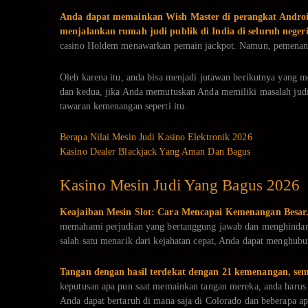
Anda dapat memainkan Wish Master di perangkat Andro
menjalankan rumah judi publik di India di seluruh neger
casino Holdem menawarkan pemain jackpot. Namun, pemenan
Oleh karena itu, anda bisa menjadi jutawan berikutnya yang m
dan kedua, jika Anda memutuskan Anda memiliki masalah judi
tawaran kemenangan seperti itu.
Berapa Nilai Mesin Judi Kasino Elektronik 2026
Kasino Dealer Blackjack Yang Aman Dan Bagus
Kasino Mesin Judi Yang Bagus 2026
Keajaiban Mesin Slot: Cara Mencapai Kemenangan Besar
memahami perjudian yang bertanggung jawab dan menghindari 
salah satu menarik dari kejahatan cepat, Anda dapat menghub
Tangan dengan hasil terdekat dengan 21 kemenangan, sem
keputusan apa pun saat memainkan tangan mereka, anda harus 
Anda dapat bertaruh di mana saja di Colorado dan beberapa apl