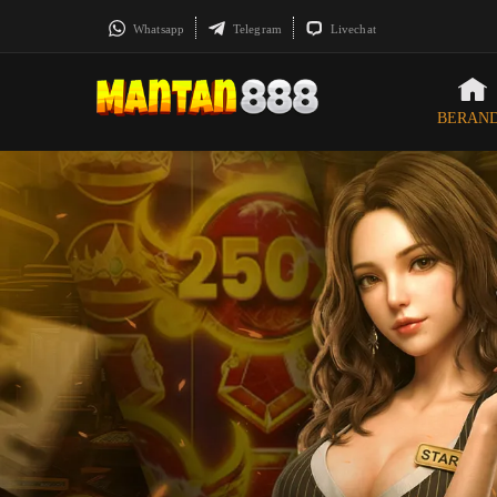
Whatsapp
Telegram
Livechat
BERAN