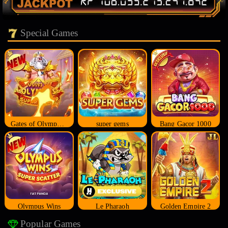
Special Games
Gates of Olympus Super Scatter
super gems
Bang Gacor 1000
Olympus Wins
Le Pharaoh
Golden Empire 2
Popular Games