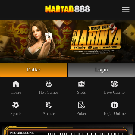
Beranda
Slot Online
Live Casino
Sportsbook
Arcade
Togel Online
Daftar
Login
Poker
Whatsapp
Home
Hot Games
Slots
Live Casino
Telegram
Sports
Arcade
Poker
Togel Online
Livechat