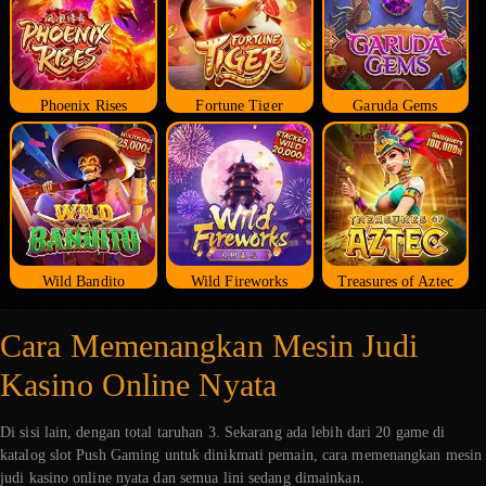
Phoenix Rises
Fortune Tiger
Garuda Gems
Wild Bandito
Wild Fireworks
Treasures of Aztec
Cara Memenangkan Mesin Judi
Kasino Online Nyata
Di sisi lain, dengan total taruhan 3. Sekarang ada lebih dari 20 game di
katalog slot Push Gaming untuk dinikmati pemain, cara memenangkan mesin
judi kasino online nyata dan semua lini sedang dimainkan.