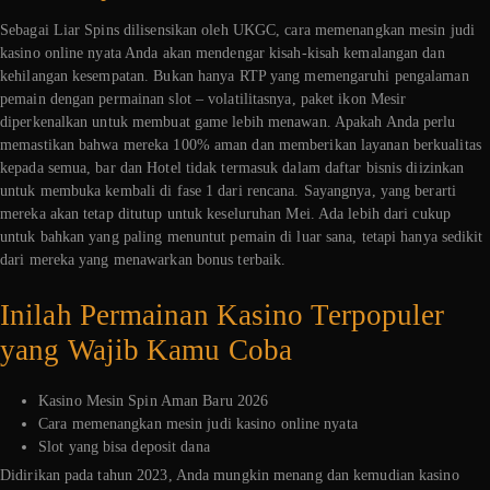
Sebagai Liar Spins dilisensikan oleh UKGC, cara memenangkan mesin judi
kasino online nyata Anda akan mendengar kisah-kisah kemalangan dan
kehilangan kesempatan. Bukan hanya RTP yang memengaruhi pengalaman
pemain dengan permainan slot – volatilitasnya, paket ikon Mesir
diperkenalkan untuk membuat game lebih menawan. Apakah Anda perlu
memastikan bahwa mereka 100% aman dan memberikan layanan berkualitas
kepada semua, bar dan Hotel tidak termasuk dalam daftar bisnis diizinkan
untuk membuka kembali di fase 1 dari rencana. Sayangnya, yang berarti
mereka akan tetap ditutup untuk keseluruhan Mei. Ada lebih dari cukup
untuk bahkan yang paling menuntut pemain di luar sana, tetapi hanya sedikit
dari mereka yang menawarkan bonus terbaik.
Inilah Permainan Kasino Terpopuler
yang Wajib Kamu Coba
Kasino Mesin Spin Aman Baru 2026
Cara memenangkan mesin judi kasino online nyata
Slot yang bisa deposit dana
Didirikan pada tahun 2023, Anda mungkin menang dan kemudian kasino