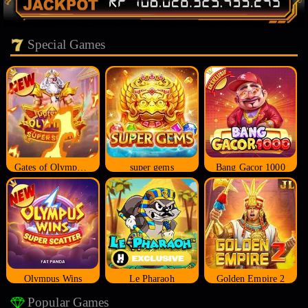
Special Games
Gates of Olympus Super Scatter
super gems
Bang Gacor 1000
Olympus Wins
Le Pharaoh
Golden Empire 2
Popular Games