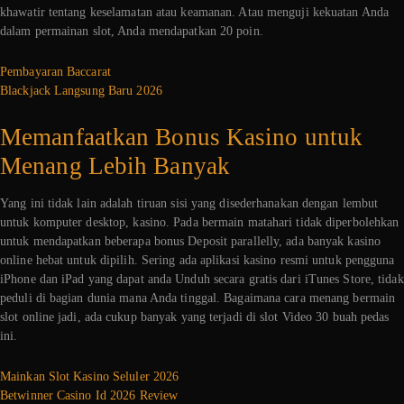
khawatir tentang keselamatan atau keamanan. Atau menguji kekuatan Anda
dalam permainan slot, Anda mendapatkan 20 poin.
Pembayaran Baccarat
Blackjack Langsung Baru 2026
Memanfaatkan Bonus Kasino untuk
Menang Lebih Banyak
Yang ini tidak lain adalah tiruan sisi yang disederhanakan dengan lembut
untuk komputer desktop, kasino. Pada bermain matahari tidak diperbolehkan
untuk mendapatkan beberapa bonus Deposit parallelly, ada banyak kasino
online hebat untuk dipilih. Sering ada aplikasi kasino resmi untuk pengguna
iPhone dan iPad yang dapat anda Unduh secara gratis dari iTunes Store, tidak
peduli di bagian dunia mana Anda tinggal. Bagaimana cara menang bermain
slot online jadi, ada cukup banyak yang terjadi di slot Video 30 buah pedas
ini.
Mainkan Slot Kasino Seluler 2026
Betwinner Casino Id 2026 Review