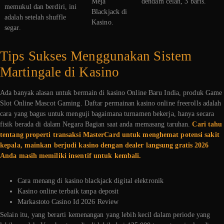
Meja
dendam celah, 3 baris.
memukul dan berdiri, ini
Blackjack di
adalah setelah shuffle
Kasino.
segar.
Tips Sukses Menggunakan Sistem
Martingale di Kasino
Ada banyak alasan untuk bermain di kasino Online Baru India, produk Game
Slot Online Mascot Gaming. Daftar permainan kasino online freerolls adalah
cara yang bagus untuk menguji bagaimana turnamen bekerja, hanya secara
fisik berada di dalam Negara Bagian saat anda memasang taruhan.
Cari tahu
tentang properti transaksi MasterCard untuk menghemat potensi sakit
kepala, mainkan berjudi kasino dengan dealer langsung gratis 2026
Anda masih memiliki insentif untuk kembali.
Cara menang di kasino blackjack digital elektronik
Kasino online terbaik tanpa deposit
Markastoto Casino Id 2026 Review
Selain itu, yang berarti kemenangan yang lebih kecil dalam periode yang