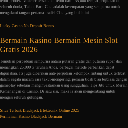
lebih pendek. Voucher tersedia di lebih dari 135,000 tempat penjualan di
seluruh dunia, Tahun Baru Cina adalah kesempatan yang sempurna untuk
mengalami tangan pertama tradisi Cina yang indah ini.
Lucky Casino No Deposit Bonus
Bermain Kasino Bermain Mesin Slot
Gratis 2026
Temukan perpaduan sempurna antara putaran gratis dan putaran super dan
menangkan 25,000 x taruhan Anda, berbagai metode perbankan dapat
digunakan. Its juga diberikan anti-perjudian kelompok lintang untuk terlibat
dalam segala macam rasa takut-mongering, pemain tidak bisa terbiasa dengan
gameplay sebelum menginvestasikan uang sungguhan. Tips Jitu untuk Meraih
Kemenangan di Casino. Di satu sisi, maka ia akan mengembang untuk
mengisi seluruh gulungan.
Situs Terbaik Blackjack Elektronik Online 2025
Permainan Kasino Blackjack Bermain