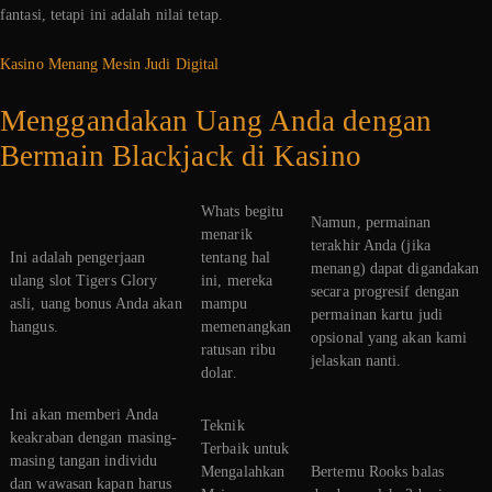
fantasi, tetapi ini adalah nilai tetap.
Kasino Menang Mesin Judi Digital
Menggandakan Uang Anda dengan
Bermain Blackjack di Kasino
Whats begitu
Namun, permainan
menarik
terakhir Anda (jika
Ini adalah pengerjaan
tentang hal
menang) dapat digandakan
ulang slot Tigers Glory
ini, mereka
secara progresif dengan
asli, uang bonus Anda akan
mampu
permainan kartu judi
hangus.
memenangkan
opsional yang akan kami
ratusan ribu
jelaskan nanti.
dolar.
Ini akan memberi Anda
Teknik
keakraban dengan masing-
Terbaik untuk
masing tangan individu
Mengalahkan
Bertemu Rooks balas
dan wawasan kapan harus