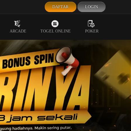
DAFTAR
LOGIN
ARCADE
TOGEL ONLINE
POKER