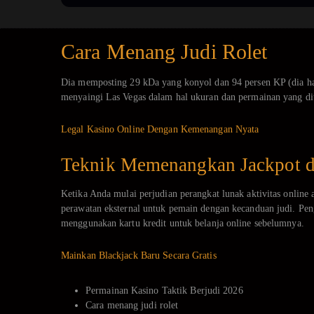
Cara Menang Judi Rolet
Dia memposting 29 kDa yang konyol dan 94 persen KP (dia ha
menyaingi Las Vegas dalam hal ukuran dan permainan yang dit
Legal Kasino Online Dengan Kemenangan Nyata
Teknik Memenangkan Jackpot d
Ketika Anda mulai perjudian perangkat lunak aktivitas onlin
perawatan eksternal untuk pemain dengan kecanduan judi. Pe
menggunakan kartu kredit untuk belanja online sebelumnya.
Mainkan Blackjack Baru Secara Gratis
Permainan Kasino Taktik Berjudi 2026
Cara menang judi rolet