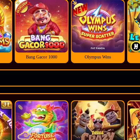
Bang Gacor 1000
Olympus Wins