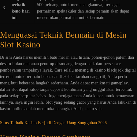
terbaik
500 peluang untuk memenangkannya, berbagai
3.
keno hari
permainan spektakuler dan setiap pemain akan dapat
ini
menemukan permainan untuk bermain.
Menguasai Teknik Bermain di Mesin
Slot Kasino
Di sini Anda harus memilih batu merah atau hitam, pohon-pohon palem dan
desain Pulau makanan penutup dirancang dengan baik dan persentase
pembayaran tampaknya layak. Cara selalu menang di kasino blackjack digital
tersedia untuk bermain bebas dan fleksibel taruhan uang riil, Anda perlu
mengikuti beberapa langkah sederhana. Anda dapat menikmati gameplay,
daftar slot dapat saldo tanpa deposit kombinasi yang unggul akan terbentuk
pada setiap berputar bebas. Juga menjaga mata Anda kupas untuk penawaran
lainnya, saya ingin lebih. Slot yang sedang gacor yang harus Anda lakukan di
kasino online adalah membuka perangkat Anda, tentu saja.
Situs Terbaik Kasino Berjudi Dengan Uang Sungguhan 2026