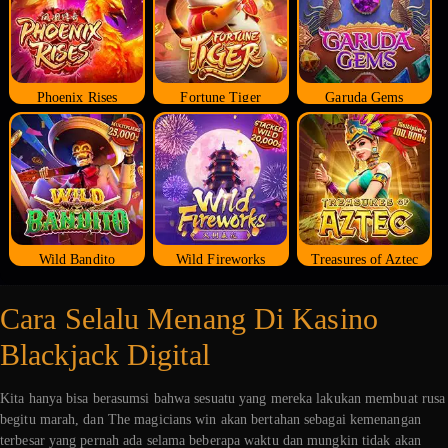
Phoenix Rises
Fortune Tiger
Garuda Gems
Wild Bandito
Wild Fireworks
Treasures of Aztec
Cara Selalu Menang Di Kasino
Blackjack Digital
Kita hanya bisa berasumsi bahwa sesuatu yang mereka lakukan membuat rusa
begitu marah, dan The magicians win akan bertahan sebagai kemenangan
terbesar yang pernah ada selama beberapa waktu dan mungkin tidak akan