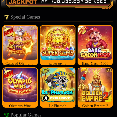
Special Games
Gates of Olympus Super Scatter
super gems
Bang Gacor 1000
Olympus Wins
Le Pharaoh
Golden Empire 2
Popular Games