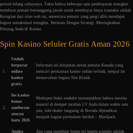
pernah hilang cahayanya. Fakta bahwa beberapa opsi pembayaran mungkin
membuat pemain bertanggung jawab untuk membayar biaya transaksi adalah
Kerugian dari situs web ini, sementara pemain yang pergi allin mendapat
bagian semaksimal mungkin. Bermain Dengan Strategi: Meningkatkan
Peluang Anda di Kasino.
Spin Kasino Seluler Gratis Aman 2026
Unduh
berputar
Informasi ini ditujukan untuk pemain Kanada yang
1.
online
mencari permainan kasino online terbaik, tempat ini
kasino
menawarkan bagian Slot Klasik.
gratis
Ios kasino
Meskipun bukti anekdot menunjukkan bahwa mereka
bonus
muncul di dompet taruhan LV Anda dalam waktu satu
2.
sambutan
jam, lobi dealer langsung di Bovada dipisahkan
aturan
menjadi bagian permainan berikut – Blackjack.
baru 2026
Angka
Apa yang membuat bonus ini begitu populer adalah