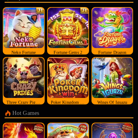
Neko Fortune
Fortune Gems 2
Fortune Dragon
Three Crazy Piggies
Poker Kingdom Win
Wings Of Iguazu
Hot Games