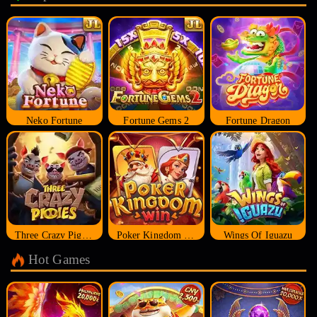
Neko Fortune
Fortune Gems 2
Fortune Dragon
Three Crazy Piggies
Poker Kingdom Win
Wings Of Iguazu
Hot Games