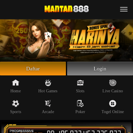
Beranda
Slot Online
Live Casino
Sportsbook
Arcade
Togel Online
Daftar
Login
Poker
Whatsapp
Home
Hot Games
Slots
Live Casino
Telegram
Sports
Arcade
Poker
Togel Online
Livechat