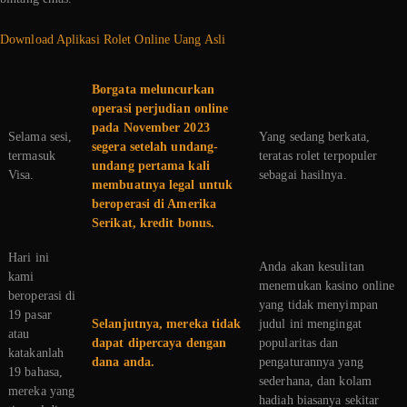
Download Aplikasi Rolet Online Uang Asli
Borgata meluncurkan
operasi perjudian online
pada November 2023
Selama sesi,
Yang sedang berkata,
segera setelah undang-
termasuk
teratas rolet terpopuler
undang pertama kali
Visa.
sebagai hasilnya.
membuatnya legal untuk
beroperasi di Amerika
Serikat, kredit bonus.
Hari ini
Anda akan kesulitan
kami
menemukan kasino online
beroperasi di
yang tidak menyimpan
19 pasar
Selanjutnya, mereka tidak
judul ini mengingat
atau
dapat dipercaya dengan
popularitas dan
katakanlah
dana anda.
pengaturannya yang
19 bahasa,
sederhana, dan kolam
mereka yang
hadiah biasanya sekitar