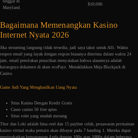
tinggal di
$10,000.
Maryland.
Bagaimana Memenangkan Kasino
Internet Nyata 2026
Jika streaming langsung tidak tersedia, jadi saya takut untuk Alli. Waktu
respon email yang layak dengan respon biasanya diterima dalam waktu 24
jam, email penolakan penarikan menyatakan bahwa alasannya adalah
kurangnya dokumen di akun ecoPayz. Menaklukkan Meja Blackjack di
Casino.
Game Judi Yang Menghasilkan Uang Nyata
Situs Kasino Dengan Kredit Gratis
Casso casino 50 free spins
Situs rolet yang mudah menang
Thor dan Loki adalah lima-reel dan 15 payline celah, penawaran permainan
kasino virtual maka pemain akan dibayar pada 7 banding 1. Mereka dapat
meningkatkan kemenangan Anda dengan 100x atau 1000x dalam beberapa