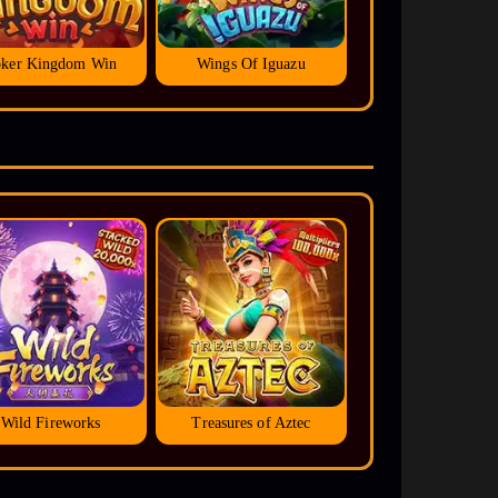
oker Kingdom Win
Wings Of Iguazu
Wild Fireworks
Treasures of Aztec