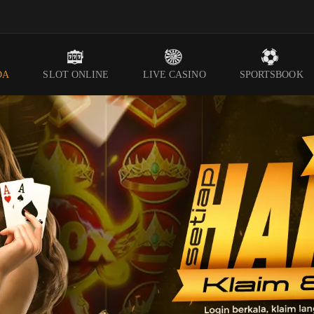
DA
SLOT ONLINE
LIVE CASINO
SPORTSBOOK