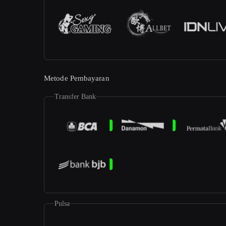
Metode Pembayaran
Transfer Bank
Pulsa