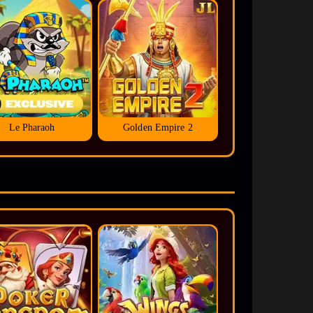
Le Pharaoh
Golden Empire 2