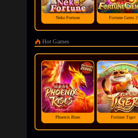
Neko Fortune
Fortune Gems 2
Hot Games
Phoenix Rises
Fortune Tiger