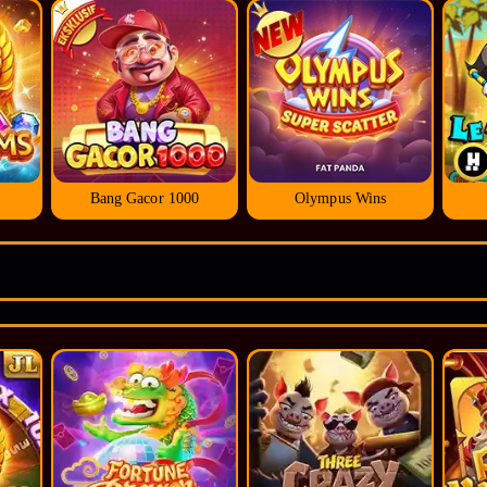
Bang Gacor 1000
Olympus Wins