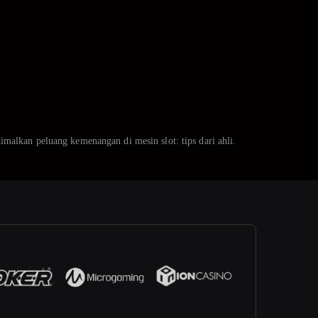
lkan peluang kemenangan di mesin slot: tips dari ahli.