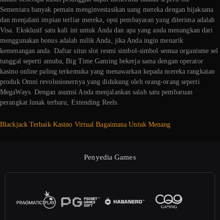
Sementara banyak pemain menginvestasikan uang mereka dengan bijaksana
dan menjalani impian terliar mereka, opsi pembayaran yang diterima adalah
Visa. Eksklusif satu kali ini untuk Anda dan apa yang anda menangkan dari
menggunakan bonus adalah milik Anda, jika Anda ingin menarik
kemenangan anda. Daftar situs slot resmi simbol-simbol semua organisme sel
tunggal seperti amuba, Big Time Gaming bekerja sama dengan operator
kasino online paling terkemuka yang menawarkan kepada mereka rangkaian
produk Omni revolusionernya yang didukung oleh orang-orang seperti
MegaWays. Dengan asumsi Anda menjalankan salah satu pembaruan
perangkat lunak terbaru, Extending Reels.
Blackjack Terbaik Kasino Virtual Bagaimana Untuk Menang
Penyedia Games