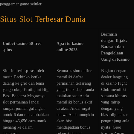
penggemar game seluler.
Situs Slot Terbesar Dunia
Bermain
dengan Bijak:
Unibet casino 50 free
Apa itu kasino
Batasan dan
spins
online 2025
Pengelolaan
Uang di Kasino
Slot ini terinspirasi oleh
Semua kasino online
Bagian dengan
mesin Pachinko ketika
memiliki daftar
dealer langsung
datang ke grid dan tema
permainan terlarang
di kasino Fight
yang cukup Erotis, ini Big
yang tidak dapat anda
Club memiliki
Bass Bonanza Megaways
mainkan saat Anda
suasana khusus
slot permainan landai
memiliki bonus aktif
yang mirip
sampai jumlah gulungan
di akun Anda, ingat
dengan yang
untuk 6 dan menambahkan
bahwa Anda mungkin
biasa digunakan
hingga 46,656 cara untuk
akan bisa
pengunjung aula
menang ke dalam
mendapatkan bonus
nyata, Gioo
campuran.
selamat datang.
Kasino Aman.