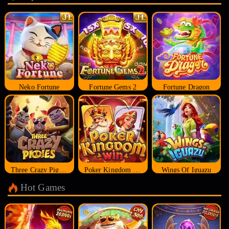
Neko Fortune
Fortune Gems 2
Fortune Dragon
Three Crazy Piggies
Poker Kingdom Win
Wings Of Iguazu
Hot Games