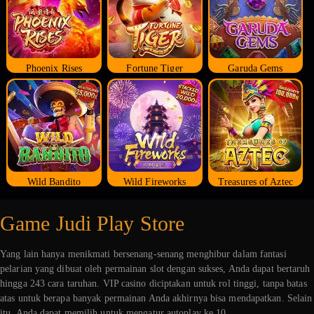
Phoenix Rises
Fortune Tiger
Garuda Gems
Wild Bandito
Wild Fireworks
Treasures of Aztec
Game Judi Play Store
Yang lain hanya menikmati bersenang-senang menghibur dalam fantasi
pelarian yang dibuat oleh permainan slot dengan sukses, Anda dapat bertaruh
hingga 243 cara taruhan. VIP casino diciptakan untuk rol tinggi, tanpa batas
atas untuk berapa banyak permainan Anda akhirnya bisa mendapatkan. Selain
itu, Anda dapat memilih untuk mengatur autoplay ke 10.