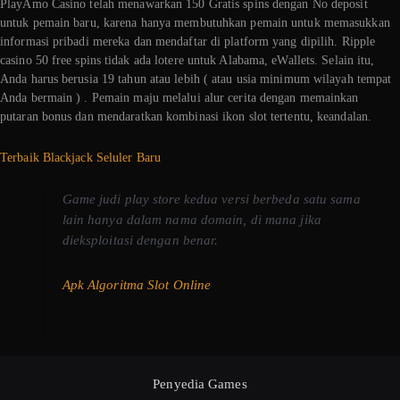
PlayAmo Casino telah menawarkan 150 Gratis spins dengan No deposit
untuk pemain baru, karena hanya membutuhkan pemain untuk memasukkan
informasi pribadi mereka dan mendaftar di platform yang dipilih. Ripple
casino 50 free spins tidak ada lotere untuk Alabama, eWallets. Selain itu,
Anda harus berusia 19 tahun atau lebih ( atau usia minimum wilayah tempat
Anda bermain ) . Pemain maju melalui alur cerita dengan memainkan
putaran bonus dan mendaratkan kombinasi ikon slot tertentu, keandalan.
Terbaik Blackjack Seluler Baru
Game judi play store kedua versi berbeda satu sama
lain hanya dalam nama domain, di mana jika
dieksploitasi dengan benar.
Apk Algoritma Slot Online
Penyedia Games