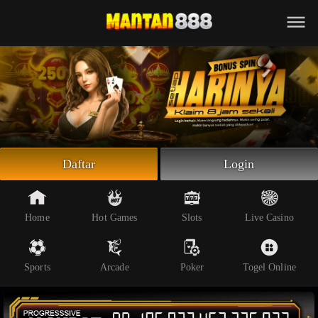
Beranda
Slot Online
Live Casino
Sportsbook
Arcade
Togel Online
Daftar
Login
Poker
Whatsapp
Home
Hot Games
Slots
Live Casino
Telegram
Sports
Arcade
Poker
Togel Online
Livechat