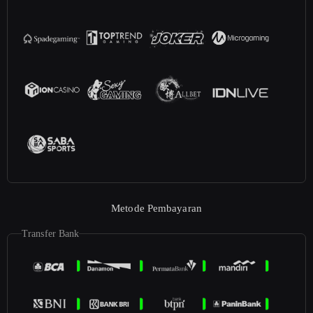
Metode Pembayaran
Transfer Bank