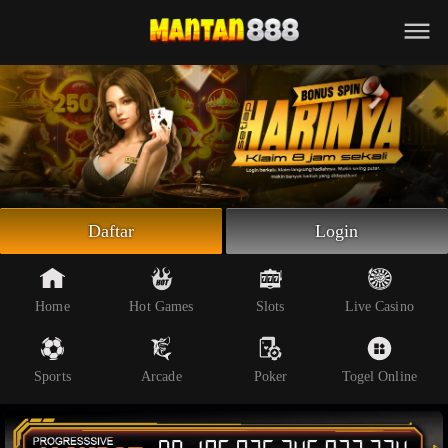
Beranda
Slot Online
Live Casino
Sportsbook
Arcade
Togel Online
Daftar
Login
Poker
Whatsapp
Home
Hot Games
Slots
Live Casino
Telegram
Sports
Arcade
Poker
Togel Online
Livechat