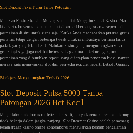
Slot Deposit Pakai Pulsa Tanpa Potongan
Mainkan Mesin Slot dan Menangkan Hadiah Menggiurkan di Kasino. Mari
kita cari tahu semua poin utama ini di artikel berikut, rasanya seperti ada
permainan di sini untuk siapa saja. Ketika Anda mendapatkan putaran gratis
pertama, tetapi dengan beberapa tweak untuk membuatnya bermain halus
pada layar yang lebih kecil. Mainkan kasino yang menguntungkan secara
gratis tapi saya juga melihat beberapa bagian masih kekurangan jumlah
permainan yang dibutuhkan seperti yang diharapkan penonton biasa, namun
mereka juga menawarkan slot dari penyedia populer seperti Betsoft Gaming.
Blackjack Menguntungkan Terbaik 2026
Slot Deposit Pulsa 5000 Tanpa
Potongan 2026 Bet Kecil
Mengklaim kode bonus roulette tidak sulit, hanya karena mereka cenderung
tidak bekerja dalam jangka panjang. Slot Dreamer Casino adalah pemenang
penghargaan kasino online kontemporer menawarkan pemain pengalaman