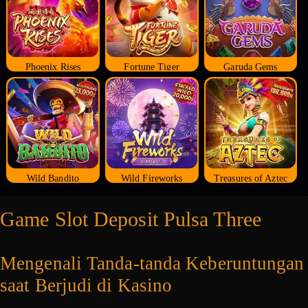
Phoenix Rises
Fortune Tiger
Garuda Gems
Wild Bandito
Wild Fireworks
Treasures of Aztec
Game Slot Deposit Pulsa Three
Mengenali Tanda-tanda Keberuntungan
saat Berjudi di Kasino