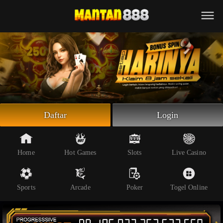
Beranda
Slot Online
Live Casino
Sportsbook
Arcade
Togel Online
Daftar
Login
Poker
Whatsapp
Home
Hot Games
Slots
Live Casino
Telegram
Sports
Arcade
Poker
Togel Online
Livechat