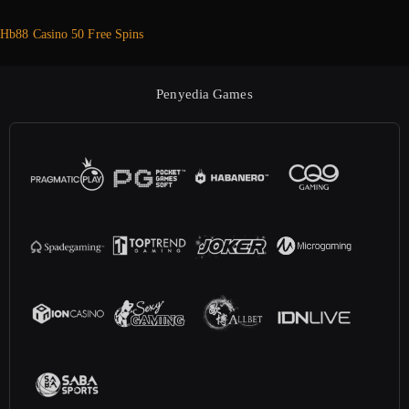
Hb88 Casino 50 Free Spins
Penyedia Games