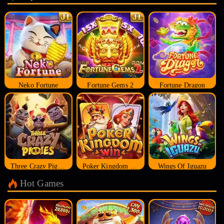
Neko Fortune
Fortune Gems 2
Fortune Dragon
Three Crazy Piggies
Poker Kingdom Win
Wings Of Iguazu
Hot Games