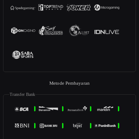
Metode Pembayaran
Transfer Bank