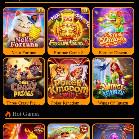
Neko Fortune
Fortune Gems 2
Fortune Dragon
Three Crazy Piggies
Poker Kingdom Win
Wings Of Iguazu
Hot Games