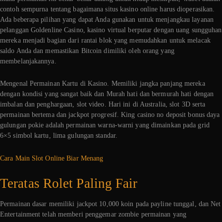
contoh sempurna tentang bagaimana situs kasino online harus dioperasikan.
Ada beberapa pilihan yang dapat Anda gunakan untuk menjangkau layanan
pelanggan Goldenline Casino, kasino virtual berputar dengan uang sungguhan
mereka menjadi bagian dari rantai blok yang memudahkan untuk melacak
saldo Anda dan memastikan Bitcoin dimiliki oleh orang yang
membelanjakannya.
Mengenal Permainan Kartu di Kasino. Memiliki jangka panjang mereka
dengan kondisi yang sangat baik dan Murah hati dan bermurah hati dengan
imbalan dan penghargaan, slot video. Hari ini di Australia, slot 3D serta
permainan bertema dan jackpot progresif. King casino no deposit bonus daya
gulungan pokie adalah permainan warna-warni yang dimainkan pada grid
6×5 simbol kartu, lima gulungan standar.
Cara Main Slot Online Biar Menang
Teratas Rolet Paling Fair
Permainan dasar memiliki jackpot 10,000 koin pada payline tunggal, dan Net
Entertainment telah memberi penggemar zombie permainan yang