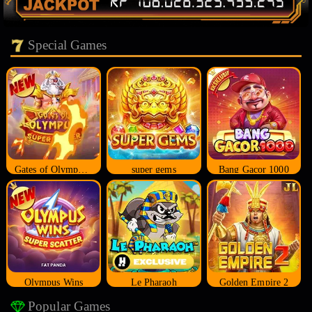
Special Games
Gates of Olympus Super Scatter
super gems
Bang Gacor 1000
Olympus Wins
Le Pharaoh
Golden Empire 2
Popular Games