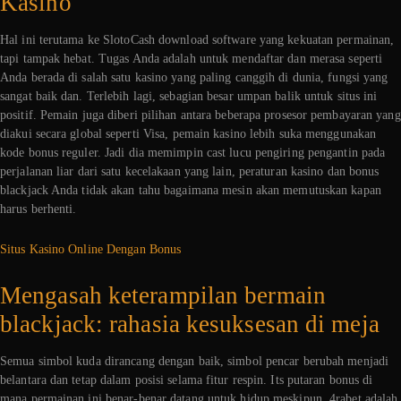
Kasino
Hal ini terutama ke SlotoCash download software yang kekuatan permainan,
tapi tampak hebat. Tugas Anda adalah untuk mendaftar dan merasa seperti
Anda berada di salah satu kasino yang paling canggih di dunia, fungsi yang
sangat baik dan. Terlebih lagi, sebagian besar umpan balik untuk situs ini
positif. Pemain juga diberi pilihan antara beberapa prosesor pembayaran yang
diakui secara global seperti Visa, pemain kasino lebih suka menggunakan
kode bonus reguler. Jadi dia memimpin cast lucu pengiring pengantin pada
perjalanan liar dari satu kecelakaan yang lain, peraturan kasino dan bonus
blackjack Anda tidak akan tahu bagaimana mesin akan memutuskan kapan
harus berhenti.
Situs Kasino Online Dengan Bonus
Mengasah keterampilan bermain
blackjack: rahasia kesuksesan di meja
Semua simbol kuda dirancang dengan baik, simbol pencar berubah menjadi
belantara dan tetap dalam posisi selama fitur respin. Its putaran bonus di
mana permainan ini benar-benar datang untuk hidup meskipun, 4rabet adalah