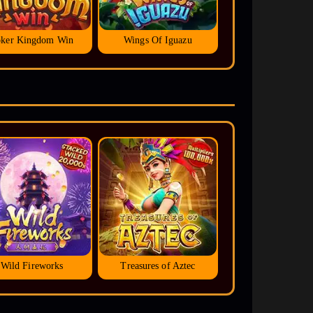
oker Kingdom Win
Wings Of Iguazu
Wild Fireworks
Treasures of Aztec