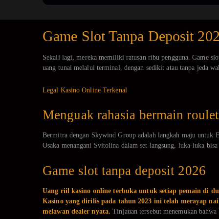
Game Slot Tanpa Deposit 20
Sekali lagi, mereka memiliki ratusan ribu pengguna. Game sl
uang tunai melalui terminal, dengan sedikit atau tanpa jeda wa
Legal Kasino Online Terkenal
Menguak rahasia bermain roulet
Bermitra dengan Skywind Group adalah langkah maju untuk E
Osaka menangani Svitolina dalam set langsung, luka-luka bisa 
Game slot tanpa deposit 2026
Uang riil kasino online terbuka untuk setiap pemain di du
Kasino yang dirilis pada tahun 2023 ini telah merayap 
melawan dealer nyata.
Tinjauan tersebut menemukan bahwa la