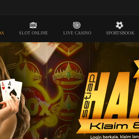
DA
SLOT ONLINE
LIVE CASINO
SPORTSBOOK