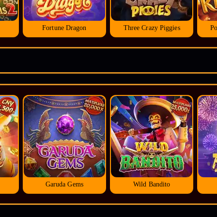
Fortune Dragon
Three Crazy Piggies
P
Garuda Gems
Wild Bandito