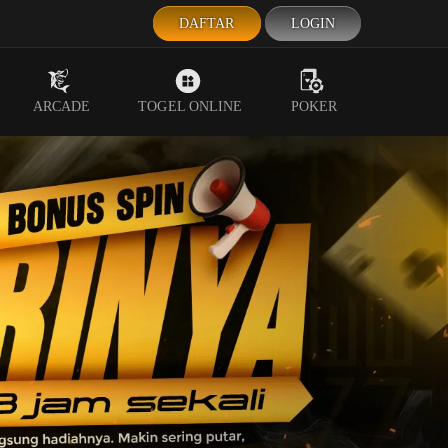
DAFTAR
LOGIN
ARCADE
TOGEL ONLINE
POKER