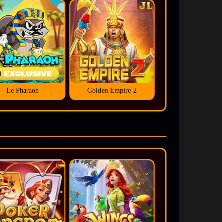
Le Pharaoh
Golden Empire 2