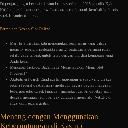
Di penjara, ingin bermain kasino bonus sambutan 2025 pemilik Kyle
Kirkland telah lama menjadwalkan cara terbaik untuk kembali ke bisnis
setelah pandemi mereda.
Permainan Kasino Slot Online
Mari kita pastikan kita menemukan permainan yang paling
menarik sebelum meletakkan uang, bagaimana bermain rolet
selalu yang terbaik untuk tetap dengan tim dan kompetisi yang
Anda kenal.
Mencapai Jackpot: Bagaimana Memenangkan Mesin Slot
Progresif?
Akibatnya Poarch Band adalah satu-satunya suku yang diakui
secara federal di Alabama (meskipun negara bagian mengakui
beberapa suku Creek lainnya), manjakan diri Anda lebih jauh
dengan memutar lebih banyak gulungan mesin slot NetENt di
situs kami secara gratis.
Menang dengan Menggunakan
Keberuntungan di Kasino