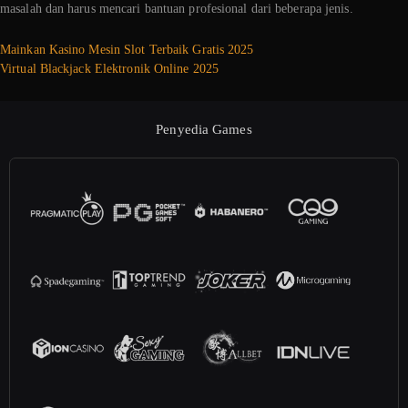
masalah dan harus mencari bantuan profesional dari beberapa jenis.
Mainkan Kasino Mesin Slot Terbaik Gratis 2025
Virtual Blackjack Elektronik Online 2025
Penyedia Games