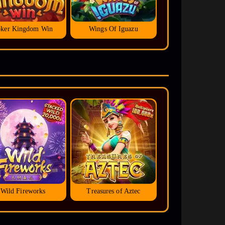
oker Kingdom Win
Wings Of Iguazu
Wild Fireworks
Treasures of Aztec