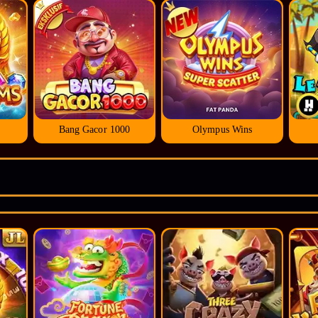
Bang Gacor 1000
Olympus Wins