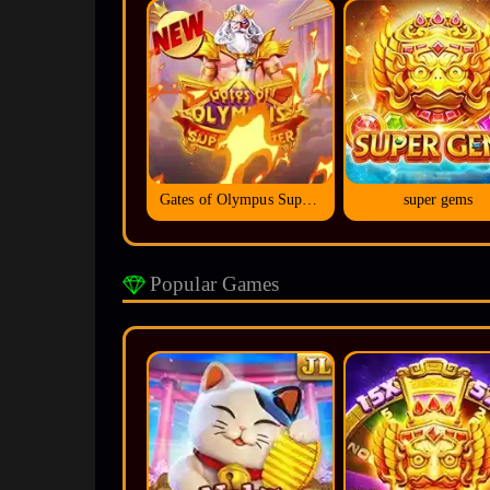
Gates of Olympus Super Scatter
super gems
Popular Games