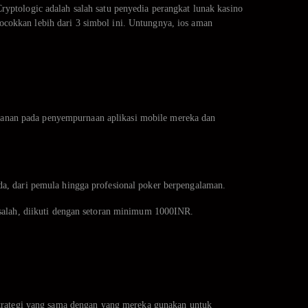
ptologic adalah salah satu penyedia perangkat lunak kasino
cocokkan lebih dari 3 simbol ini. Untungnya, ios aman
kanan pada penyempurnaan aplikasi mobile mereka dan
a, dari pemula hingga profesional poker berpengalaman.
salah, diikuti dengan setoran minimum 1000INR.
trategi yang sama dengan yang mereka gunakan untuk