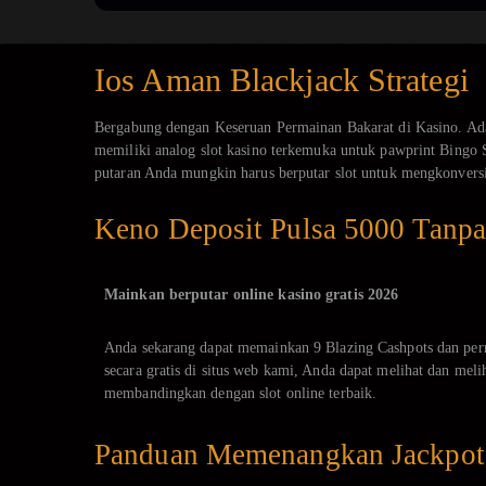
Ios Aman Blackjack Strategi
Bergabung dengan Keseruan Permainan Bakarat di Kasino. Ada
memiliki analog slot kasino terkemuka untuk pawprint Bingo 
putaran Anda mungkin harus berputar slot untuk mengkonvers
Keno Deposit Pulsa 5000 Tanp
Mainkan berputar online kasino gratis 2026
Anda sekarang dapat memainkan 9 Blazing Cashpots dan per
secara gratis di situs web kami, Anda dapat melihat dan mel
membandingkan dengan slot online terbaik.
Panduan Memenangkan Jackpot 