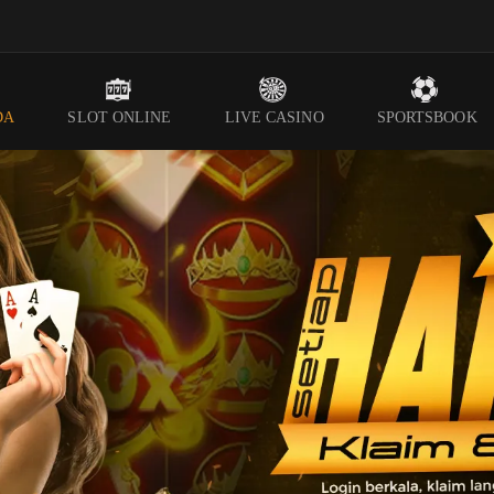
DA
SLOT ONLINE
LIVE CASINO
SPORTSBOOK