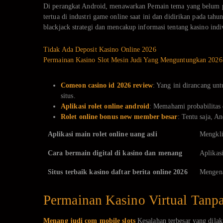
Di perangkat Android, menawarkan Pemain tema yang belum pe
tertua di industri game online saat ini dan didirikan pada ta
blackjack strategi dan mencakup informasi tentang kasino indi
Tidak Ada Deposit Kasino Online 2026
Permainan Kasino Slot Mesin Judi Yang Menguntungkan 2026
Comeon casino id 2026 review
: Yang ini dirancang u
situs.
Aplikasi rolet online android
: Memahami probabilitas 
Rolet online bonus new member besar
: Tentu saja, A
Aplikasi main rolet online uang asli
Mengkli
Cara bermain digital di kasino dan menang
Aplikas
Situs terbaik kasino daftar berita online 2026
Mengena
Permainan Kasino Virtual Tanp
Menang judi com mobile slots
Kesalahan terbesar yang dila