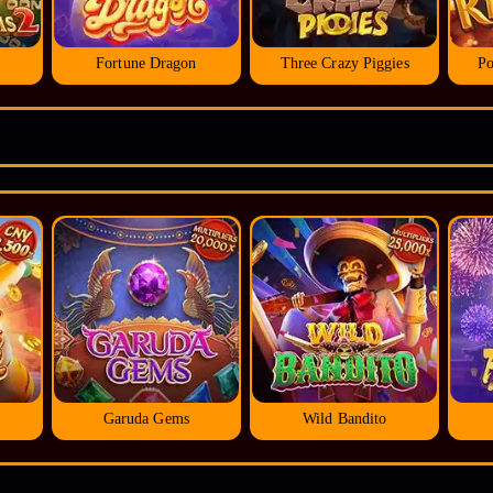
Fortune Dragon
Three Crazy Piggies
P
Garuda Gems
Wild Bandito